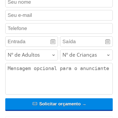
contact_email
contact_phone
adults
children
contact_message
Solicitar orçamento →