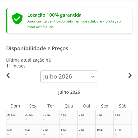
Locação 100% garantida
Anunciante verificado pelo TemporadaLivre - proteção
total antifraude
Disponibilidade e Preços
Última atualização há
11 meses
calendar-
month
Julho 2026
Dom
Seg
Ter
Qua
Qui
Sex
Sáb
28 Jun
29 Jun
30 Jun
1 Jul
2 Jul
3 Jul
4 Jul
--
--
--
--
--
--
--
5 Jul
6 Jul
7 Jul
8 Jul
9 Jul
10 Jul
11 Jul
--
--
--
--
--
--
--