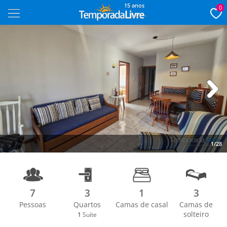
15 anos
0
Next
1/28
7
3
1
3
Pessoas
Quartos
Camas de casal
Camas de
solteiro
1
Suíte