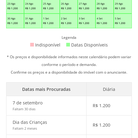
23 Ago
24 Ago
25 Ago
26 Ago
27 Ago
28 Ago
29 Ago
R$
1.200
R$
1.200
R$
1.200
R$
1.200
R$
1.200
R$
1.200
R$
1.200
30 Ago
31 Ago
1 Set
2 Set
3 Set
4 Set
5 Set
R$
1.200
R$
1.200
R$
1.200
R$
1.200
R$
1.200
R$
1.200
R$
1.200
Legenda
Indisponível
Datas Disponíveis
* Os preços e disponibilidade informados neste calendário podem variar
conforme o período e demanda.
Confirme os preços e a disponibilidade do imóvel com o anunciante.
Datas mais Procuradas
Diária
7 de setembro
R$
1.200
Faltam 30 dias
Dia das Crianças
R$
1.200
Faltam 2 meses