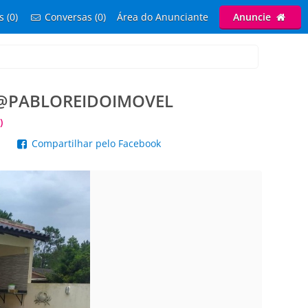
s (0)
Conversas (0)
Área do Anunciante
Anuncie
: @PABLOREIDOIMOVEL
)
p
Compartilhar pelo Facebook