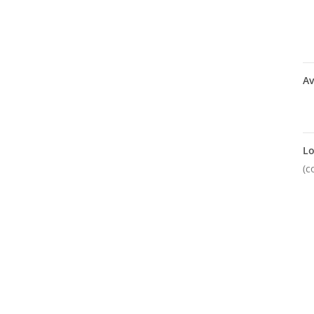
Av
Lo
(c