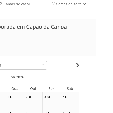
2
2
Camas de casal
Camas de solteiro
mporada em Capão da Canoa
-
Julho 2026
Qua
Qui
Sex
Sáb
1 Jul
2 Jul
3 Jul
4 Jul
--
--
--
--