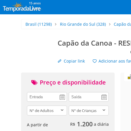
15 anos
Brasil
(11298)
Rio Grande do Sul
(328)
Capão d
Capão da Canoa - R
Copiar link
Adicionar aos fa
Preço e disponibilidade
adults
children
1.200
R$
a diária
A partir de