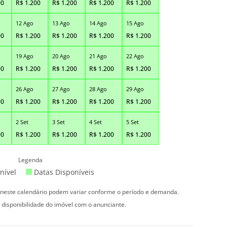
00
R$
1.200
R$
1.200
R$
1.200
R$
1.200
12 Ago
13 Ago
14 Ago
15 Ago
00
R$
1.200
R$
1.200
R$
1.200
R$
1.200
19 Ago
20 Ago
21 Ago
22 Ago
00
R$
1.200
R$
1.200
R$
1.200
R$
1.200
26 Ago
27 Ago
28 Ago
29 Ago
00
R$
1.200
R$
1.200
R$
1.200
R$
1.200
2 Set
3 Set
4 Set
5 Set
00
R$
1.200
R$
1.200
R$
1.200
R$
1.200
Legenda
nível
Datas Disponíveis
s neste calendário podem variar conforme o período e demanda.
 disponibilidade do imóvel com o anunciante.