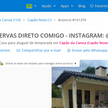
Ajuda
Apps
Blog
Favorito
a Canoa
(133)
Capão Novo
(1)
Anúncio #151374
ESERVAS DIRETO COMIGO - INSTAGRAM
Casa para aluguel de temporada em
Capão da Canoa (Capão Novo
voritos
Compartilhar por e-mail
Enviar pelo Whatsap
Utilize as setas do teclado para navegar entre as fotos