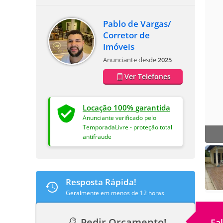
Pablo de Vargas/
Corretor de
Imóveis
Anunciante desde
2025
Ver Telefones
Locação 100% garantida
Anunciante verificado pelo
TemporadaLivre - proteção total
antifraude
Resposta Rápida!
Geralmente em menos de 12 horas
Pedir Orçamento!
Fa