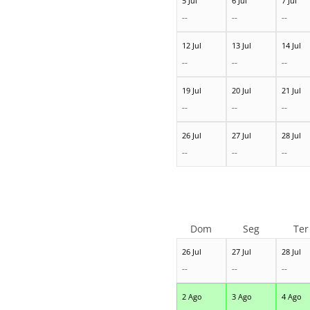
5 Jul
6 Jul
7 Jul
--
--
--
12 Jul
13 Jul
14 Jul
--
--
--
19 Jul
20 Jul
21 Jul
--
--
--
26 Jul
27 Jul
28 Jul
--
--
--
Dom
Seg
Ter
26 Jul
27 Jul
28 Jul
--
--
--
2 Ago
3 Ago
4 Ago