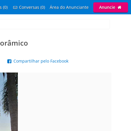
s (0)
Conversas (0)
Área do Anunciante
Anuncie
anorâmico
p
Compartilhar pelo Facebook