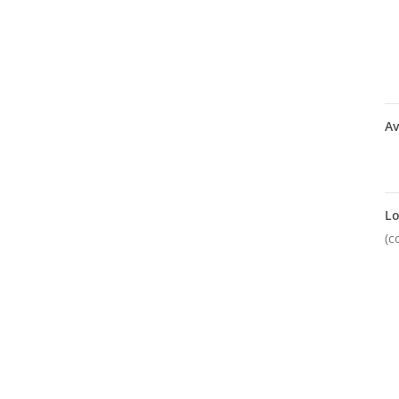
Av
Lo
(c