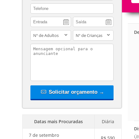
contact_phone
De
adults
children
contact_message
Solicitar orçamento →
Datas mais Procuradas
Diária
Di
7 de setembro
Úl
R$
590