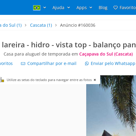
Ajuda
Apps
Blog
Favorito
 do Sul
(1)
Cascata
(1)
Anúncio #160036
lareira - hidro - vista top - balanço p
Casa para aluguel de temporada em
Caçapava do Sul (Cascata)
voritos
Compartilhar por e-mail
Enviar pelo Whatsap
Utilize as setas do teclado para navegar entre as fotos