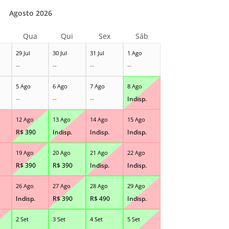
Agosto 2026
Qua
Qui
Sex
Sáb
29 Jul
30 Jul
31 Jul
1 Ago
--
--
--
--
5 Ago
6 Ago
7 Ago
8 Ago
--
--
--
Indisp.
12 Ago
13 Ago
14 Ago
15 Ago
R$
390
Indisp.
Indisp.
Indisp.
19 Ago
20 Ago
21 Ago
22 Ago
R$
390
R$
390
Indisp.
Indisp.
26 Ago
27 Ago
28 Ago
29 Ago
Indisp.
R$
390
R$
490
Indisp.
2 Set
3 Set
4 Set
5 Set