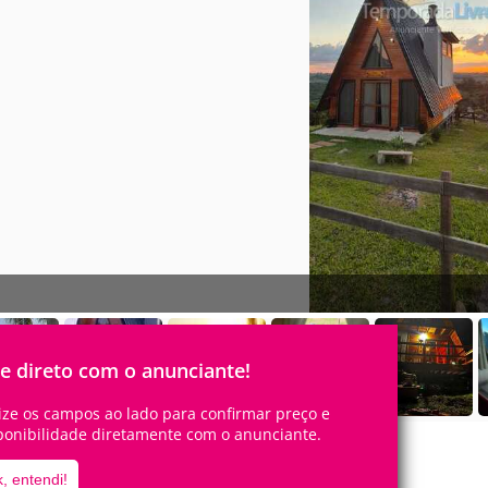
le direto com o anunciante!
lize os campos ao lado para confirmar preço e
ponibilidade diretamente com o anunciante.
, entendi!