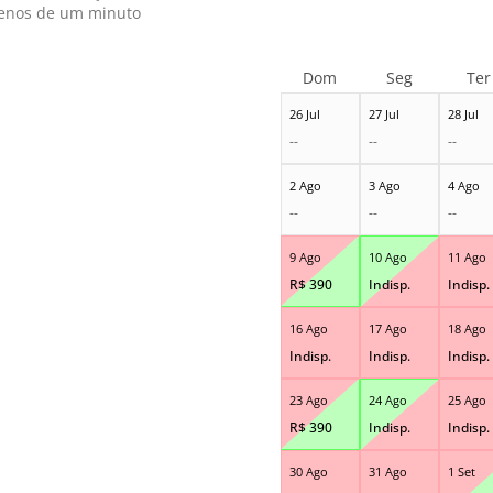
nos de um minuto
Dom
Seg
Ter
26 Jul
27 Jul
28 Jul
--
--
--
2 Ago
3 Ago
4 Ago
--
--
--
9 Ago
10 Ago
11 Ago
R$
390
Indisp.
Indisp.
16 Ago
17 Ago
18 Ago
Indisp.
Indisp.
Indisp.
23 Ago
24 Ago
25 Ago
R$
390
Indisp.
Indisp.
30 Ago
31 Ago
1 Set