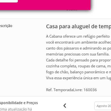
2
1
Pessoas
Quartos
0
Suítes
Casa para aluguel de tem
scrição
A Cabana oferece um refúgio perfeito 
você encontrará um ambiente acolhed
canto dos pássaros e admirando as pai
memórias preciosas com sua família.
Cada detalhe foi pensado para propo
cozinha completa, roupas de cama, m
fogo de chão, balanço panorâmico e 
Viva essa experiência única em um lu
Ref. TemporadaLivre: 160036
sponibilidade e Preços
calendar
month
tima atualização há