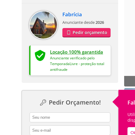
Fabrícia
Anunciante desde
2026
Pedir orçamento
Locação 100% garantida
Anunciante verificado pelo
TemporadaLivre - proteção total
antifraude
Pedir Orçamento!
Fa
Uti
contact_name
dis
contact_email
Ok