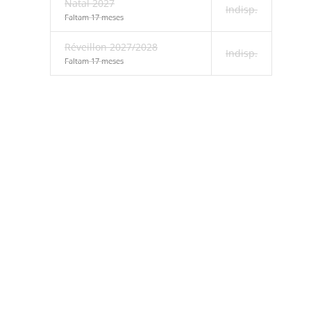
Natal 2027
Indisp.
Faltam 17 meses
Réveillon 2027/2028
Indisp.
Faltam 17 meses