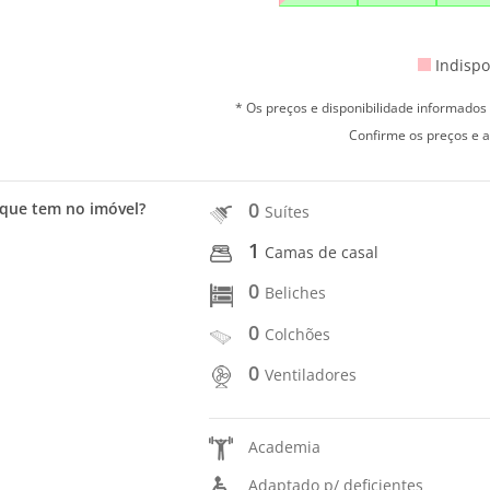
Indispo
* Os preços e disponibilidade informado
Confirme os preços e a
0
que tem no imóvel?
Suítes
1
Camas de casal
0
Beliches
0
Colchões
0
Ventiladores
Academia
Adaptado p/ deficientes