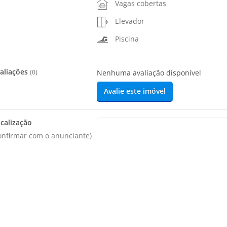
Vagas cobertas
Elevador
Piscina
aliações
(
0
)
Nenhuma avaliação disponível
Avalie este imóvel
calização
onfirmar com o anunciante)