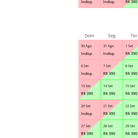
Indisp.
Indisp.
R$
390
Dom
Seg
Ter
30 Ago
31 Ago
1 Set
Indisp.
Indisp.
R$
390
6 Set
7 Set
8 Set
Indisp.
R$
390
R$
390
13 Set
14 Set
15 Set
R$
390
R$
390
R$
390
20 Set
21 Set
22 Set
Indisp.
R$
390
R$
390
27 Set
28 Set
29 Set
R$
390
R$
390
R$
390