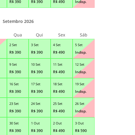
R$
390
R$
390
R$
490
Indisp.
Setembro 2026
Qua
Qui
Sex
Sáb
2 Set
3 Set
4 Set
5 Set
R$
390
R$
390
R$
490
Indisp.
9 Set
10 Set
11 Set
12 Set
R$
390
R$
390
R$
490
Indisp.
16 Set
17 Set
18 Set
19 Set
R$
390
R$
390
R$
490
Indisp.
23 Set
24 Set
25 Set
26 Set
R$
390
R$
390
R$
490
Indisp.
30 Set
1 Out
2 Out
3 Out
R$
390
R$
390
R$
490
R$
590