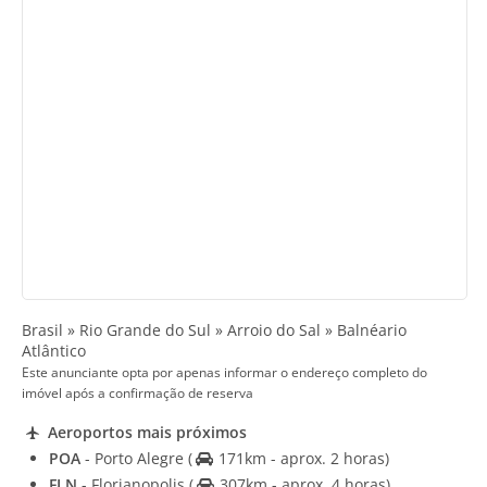
Brasil » Rio Grande do Sul » Arroio do Sal » Balnéario
Atlântico
Este anunciante opta por apenas informar o endereço completo do
imóvel após a confirmação de reserva
Aeroportos mais próximos
POA
- Porto Alegre
(
171km - aprox. 2 horas)
FLN
- Florianopolis
(
307km - aprox. 4 horas)