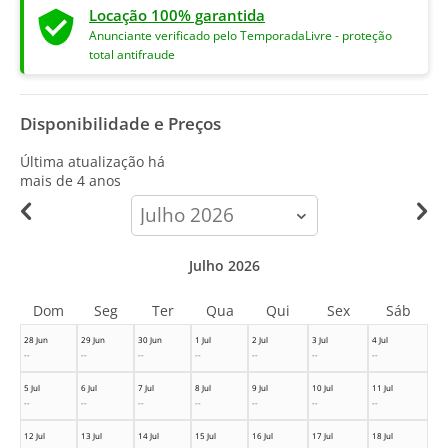
Locação 100% garantida
Anunciante verificado pelo TemporadaLivre - proteção
total antifraude
Disponibilidade e Preços
Última atualização há
mais de 4 anos
calendar-
month
Julho 2026
Dom
Seg
Ter
Qua
Qui
Sex
Sáb
28 Jun
29 Jun
30 Jun
1 Jul
2 Jul
3 Jul
4 Jul
--
--
--
--
--
--
--
5 Jul
6 Jul
7 Jul
8 Jul
9 Jul
10 Jul
11 Jul
--
--
--
--
--
--
--
12 Jul
13 Jul
14 Jul
15 Jul
16 Jul
17 Jul
18 Jul