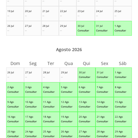
--
--
--
--
--
--
--
19 Jul
20 Jul
21 Jul
22 Jul
23 Jul
24 Jul
25 Jul
--
--
--
--
--
--
--
26 Jul
27 Jul
28 Jul
29 Jul
30 Jul
31 Jul
1 Ago
--
--
--
--
Consultar
Consultar
Consultar
Agosto 2026
Dom
Seg
Ter
Qua
Qui
Sex
Sáb
26 Jul
27 Jul
28 Jul
29 Jul
30 Jul
31 Jul
1 Ago
--
--
--
--
Consultar
Consultar
Consultar
2 Ago
3 Ago
4 Ago
5 Ago
6 Ago
7 Ago
8 Ago
Consultar
Consultar
Consultar
Consultar
Consultar
Consultar
Consultar
9 Ago
10 Ago
11 Ago
12 Ago
13 Ago
14 Ago
15 Ago
Consultar
Consultar
Consultar
Consultar
Consultar
Consultar
Consultar
16 Ago
17 Ago
18 Ago
19 Ago
20 Ago
21 Ago
22 Ago
Consultar
Consultar
Consultar
Consultar
Consultar
Consultar
Consultar
23 Ago
24 Ago
25 Ago
26 Ago
27 Ago
28 Ago
29 Ago
Consultar
Consultar
Consultar
Consultar
Consultar
Consultar
Consultar