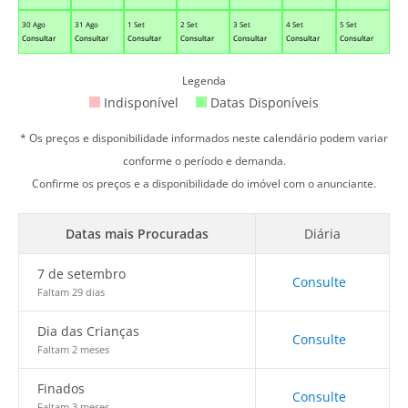
30 Ago
31 Ago
1 Set
2 Set
3 Set
4 Set
5 Set
Consultar
Consultar
Consultar
Consultar
Consultar
Consultar
Consultar
Legenda
Indisponível
Datas Disponíveis
* Os preços e disponibilidade informados neste calendário podem variar
conforme o período e demanda.
Confirme os preços e a disponibilidade do imóvel com o anunciante.
Datas mais Procuradas
Diária
7 de setembro
Consulte
Faltam 29 dias
Dia das Crianças
Consulte
Faltam 2 meses
Finados
Consulte
Faltam 3 meses