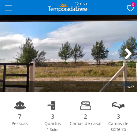
15 anos
0
Next
1/27
7
3
2
3
Pessoas
Quartos
Camas de casal
Camas de
solteiro
1
Suíte