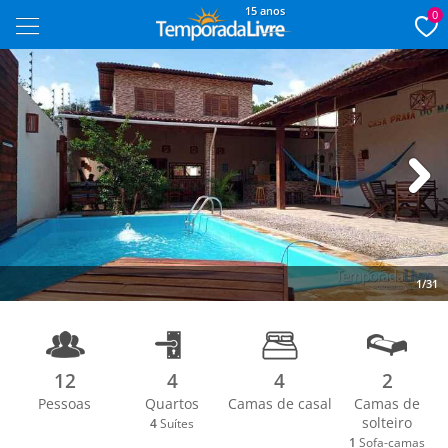
15 anos
0
Next
1/31
12
4
4
2
Pessoas
Quartos
Camas de casal
Camas de
solteiro
4
Suítes
1
Sofa-camas