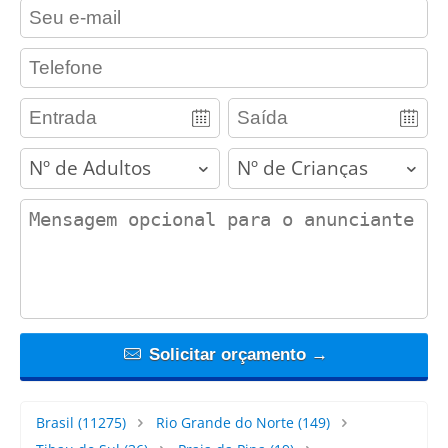
contact_email
contact_phone
adults
children
contact_message
Solicitar orçamento →
Brasil
(11275)
Rio Grande do Norte
(149)