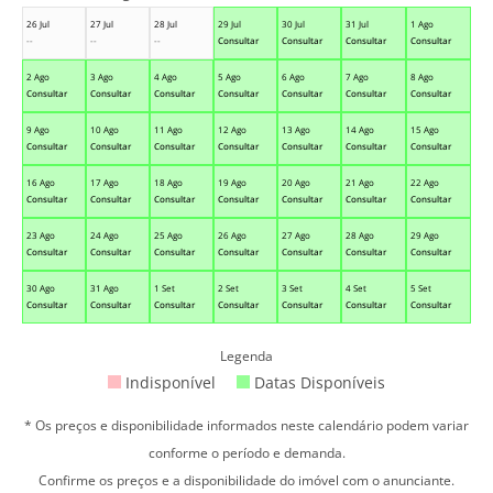
26 Jul
27 Jul
28 Jul
29 Jul
30 Jul
31 Jul
1 Ago
--
--
--
Consultar
Consultar
Consultar
Consultar
2 Ago
3 Ago
4 Ago
5 Ago
6 Ago
7 Ago
8 Ago
Consultar
Consultar
Consultar
Consultar
Consultar
Consultar
Consultar
9 Ago
10 Ago
11 Ago
12 Ago
13 Ago
14 Ago
15 Ago
Consultar
Consultar
Consultar
Consultar
Consultar
Consultar
Consultar
16 Ago
17 Ago
18 Ago
19 Ago
20 Ago
21 Ago
22 Ago
Consultar
Consultar
Consultar
Consultar
Consultar
Consultar
Consultar
23 Ago
24 Ago
25 Ago
26 Ago
27 Ago
28 Ago
29 Ago
Consultar
Consultar
Consultar
Consultar
Consultar
Consultar
Consultar
30 Ago
31 Ago
1 Set
2 Set
3 Set
4 Set
5 Set
Consultar
Consultar
Consultar
Consultar
Consultar
Consultar
Consultar
Legenda
Indisponível
Datas Disponíveis
* Os preços e disponibilidade informados neste calendário podem variar
conforme o período e demanda.
Confirme os preços e a disponibilidade do imóvel com o anunciante.