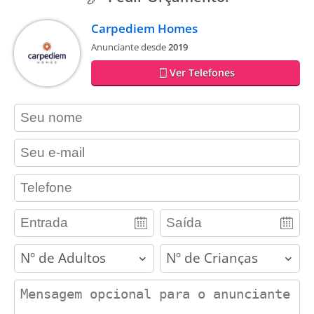
Carpediem Homes
Anunciante desde
2019
Ver Telefones
contact_name
contact_email
contact_phone
adults
children
contact_message