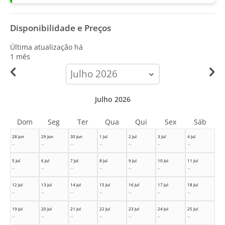
Disponibilidade e Preços
Última atualização há
1 mês
calendar-
month
Julho 2026
Dom
Seg
Ter
Qua
Qui
Sex
Sáb
28 Jun
29 Jun
30 Jun
1 Jul
2 Jul
3 Jul
4 Jul
--
--
--
--
--
--
--
5 Jul
6 Jul
7 Jul
8 Jul
9 Jul
10 Jul
11 Jul
--
--
--
--
--
--
--
12 Jul
13 Jul
14 Jul
15 Jul
16 Jul
17 Jul
18 Jul
--
--
--
--
--
--
--
19 Jul
20 Jul
21 Jul
22 Jul
23 Jul
24 Jul
25 Jul
--
--
--
--
--
--
--