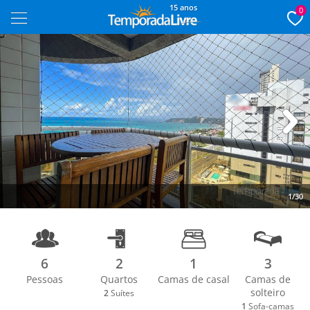
15 anos
0
Next
1/30
6
2
1
3
Pessoas
Quartos
Camas de casal
Camas de
solteiro
2
Suítes
1
Sofa-camas