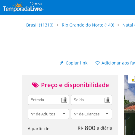
15 anos
Brasil
(11310)
Rio Grande do Norte
(149)
Natal
Copiar link
Adicionar aos fa
Preço e disponibilidade
adults
children
800
R$
a diária
A partir de