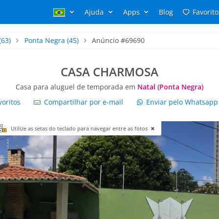
Ajuda
Apps
Blog
Favorito
(63)
Ponta Negra
(45)
Anúncio #69690
CASA CHARMOSA
Casa para aluguel de temporada em
Natal (Ponta Negra)
voritos
Compartilhar por e-mail
Enviar pelo Whatsap
Utilize as setas do teclado para navegar entre as fotos