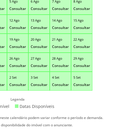
5 Ago
6 Ago
7 Ago
8 Ago
tar
Consultar
Consultar
Consultar
Consultar
12 Ago
13 Ago
14 Ago
15 Ago
tar
Consultar
Consultar
Consultar
Consultar
19 Ago
20 Ago
21 Ago
22 Ago
tar
Consultar
Consultar
Consultar
Consultar
26 Ago
27 Ago
28 Ago
29 Ago
tar
Consultar
Consultar
Consultar
Consultar
2 Set
3 Set
4 Set
5 Set
tar
Consultar
Consultar
Consultar
Consultar
Legenda
nível
Datas Disponíveis
s neste calendário podem variar conforme o período e demanda.
 disponibilidade do imóvel com o anunciante.