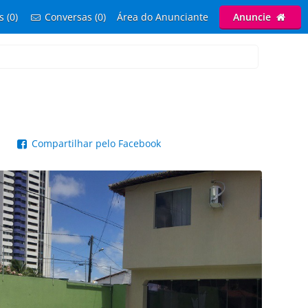
s (0)
Conversas (0)
Área do Anunciante
Anuncie
p
Compartilhar pelo Facebook