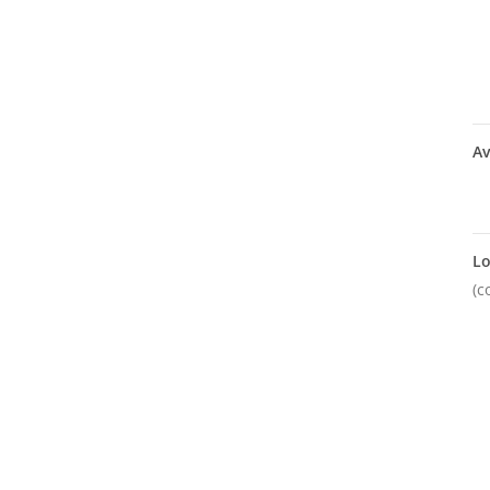
Av
Lo
(c