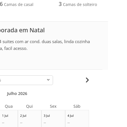
6
3
Camas de casal
Camas de solteiro
porada em Natal
suites com ar cond. duas salas, linda cozinha
, facil acesso.
-
Julho 2026
Qua
Qui
Sex
Sáb
1 Jul
2 Jul
3 Jul
4 Jul
--
--
--
--