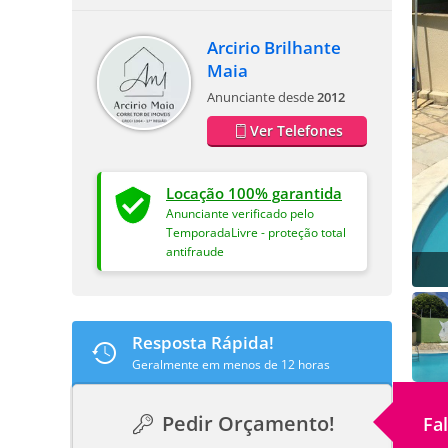
Arcirio Brilhante
Maia
Anunciante desde
2012
Ver Telefones
Locação 100% garantida
Anunciante verificado pelo
TemporadaLivre - proteção total
antifraude
Resposta Rápida!
Geralmente em menos de 12 horas
Pedir Orçamento!
Fa