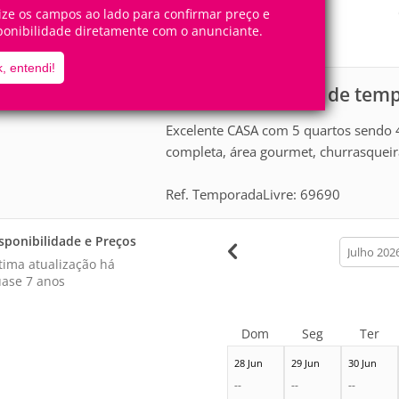
12
5
Pessoas
Quartos
lize os campos ao lado para confirmar preço e
ponibilidade diretamente com o anunciante.
4
Suítes
, entendi!
Casa para aluguel de tem
scrição
Excelente CASA com 5 quartos sendo 4 
completa, área gourmet, churrasqueira
Ref. TemporadaLivre: 69690
sponibilidade e Preços
calendar
month
tima atualização há
ase 7 anos
Dom
Seg
Ter
28 Jun
29 Jun
30 Jun
--
--
--