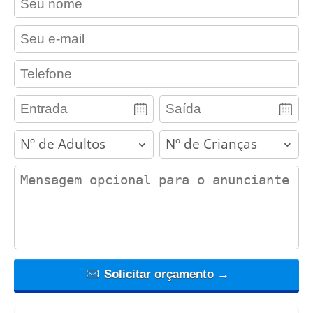
contact_email
contact_phone
adults
children
contact_message
Solicitar orçamento →