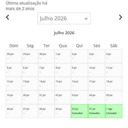
Última atualização há
mais de 2 anos
calendar-
month
Julho 2026
Dom
Seg
Ter
Qua
Qui
Sex
Sáb
28 Jun
29 Jun
30 Jun
1 Jul
2 Jul
3 Jul
4 Jul
--
--
--
--
--
--
--
5 Jul
6 Jul
7 Jul
8 Jul
9 Jul
10 Jul
11 Jul
--
--
--
--
--
--
--
12 Jul
13 Jul
14 Jul
15 Jul
16 Jul
17 Jul
18 Jul
--
--
--
--
--
--
--
19 Jul
20 Jul
21 Jul
22 Jul
23 Jul
24 Jul
25 Jul
--
--
--
--
--
--
--
26 Jul
27 Jul
28 Jul
29 Jul
30 Jul
31 Jul
1 Ago
--
--
--
--
Consultar
Consultar
Consultar