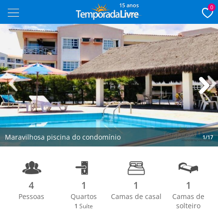
15 anos
0
Next
Maravilhosa piscina do condomínio
1/17
4
1
1
1
Pessoas
Quartos
Camas de casal
Camas de
solteiro
1
Suíte