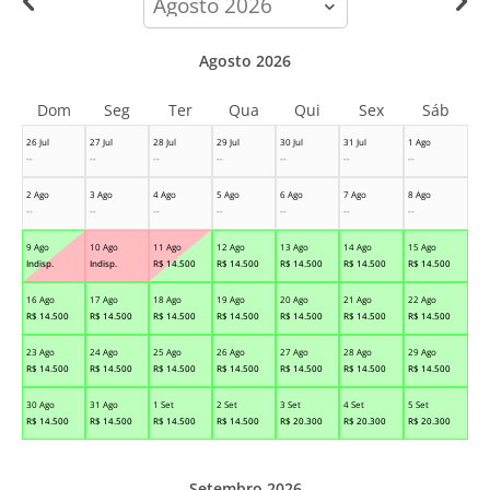
month
Agosto 2026
Dom
Seg
Ter
Qua
Qui
Sex
Sáb
26 Jul
27 Jul
28 Jul
29 Jul
30 Jul
31 Jul
1 Ago
--
--
--
--
--
--
--
2 Ago
3 Ago
4 Ago
5 Ago
6 Ago
7 Ago
8 Ago
--
--
--
--
--
--
--
9 Ago
10 Ago
11 Ago
12 Ago
13 Ago
14 Ago
15 Ago
Indisp.
Indisp.
R$
14.500
R$
14.500
R$
14.500
R$
14.500
R$
14.500
16 Ago
17 Ago
18 Ago
19 Ago
20 Ago
21 Ago
22 Ago
R$
14.500
R$
14.500
R$
14.500
R$
14.500
R$
14.500
R$
14.500
R$
14.500
23 Ago
24 Ago
25 Ago
26 Ago
27 Ago
28 Ago
29 Ago
R$
14.500
R$
14.500
R$
14.500
R$
14.500
R$
14.500
R$
14.500
R$
14.500
30 Ago
31 Ago
1 Set
2 Set
3 Set
4 Set
5 Set
R$
14.500
R$
14.500
R$
14.500
R$
14.500
R$
20.300
R$
20.300
R$
20.300
Setembro 2026