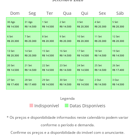
Dom
Seg
Ter
Qua
Qui
Sex
Sáb
30 Ago
31 Ago
1 Set
2 Set
3 Set
4 Set
5 Set
R$
14.500
R$
14.500
R$
14.500
R$
14.500
R$
20.300
R$
20.300
R$
20.300
6 Set
7 Set
8 Set
9 Set
10 Set
11 Set
12 Set
R$
20.300
R$
20.300
R$
20.300
R$
20.300
R$
20.300
R$
20.300
R$
20.300
13 Set
14 Set
15 Set
16 Set
17 Set
18 Set
19 Set
R$
20.300
R$
20.300
R$
14.500
R$
14.500
R$
14.500
R$
14.500
R$
14.500
20 Set
21 Set
22 Set
23 Set
24 Set
25 Set
26 Set
R$
14.500
R$
14.500
R$
14.500
R$
14.500
R$
14.500
R$
14.500
R$
17.400
27 Set
28 Set
29 Set
30 Set
1 Out
2 Out
3 Out
R$
17.400
R$
17.400
R$
14.500
R$
14.500
R$
14.500
R$
14.500
R$
14.500
Legenda
Indisponível
Datas Disponíveis
* Os preços e disponibilidade informados neste calendário podem variar
conforme o período e demanda.
Confirme os preços e a disponibilidade do imóvel com o anunciante.