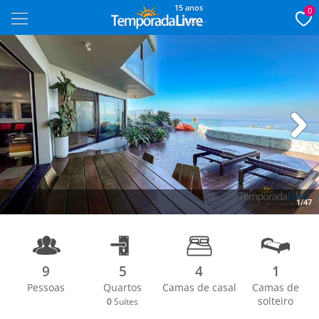
15 anos
0
Next
1/47
9
5
4
1
Pessoas
Quartos
Camas de casal
Camas de
solteiro
0
Suítes