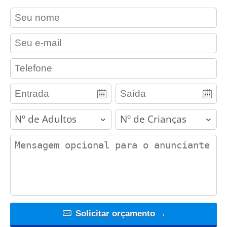
contact_name
contact_email
contact_phone
adults
children
contact_message
Solicitar orçamento →