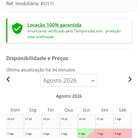
Ref. Imobiliária: KU11I
Locação 100% garantida
Anunciante verificado pelo TemporadaLivre - proteção
total antifraude
Disponibilidade e Preços
Última atualização há
34 minutos
calendar-
month
Agosto 2026
Dom
Seg
Ter
Qua
Qui
Sex
Sáb
26 Jul
27 Jul
28 Jul
29 Jul
30 Jul
31 Jul
1 Ago
--
--
--
--
--
--
--
2 Ago
3 Ago
4 Ago
5 Ago
6 Ago
7 Ago
8 Ago