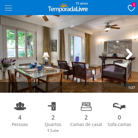
15 anos
0
Next
1/27
4
2
2
0
Pessoas
Quartos
Camas de casal
Sofa-camas
1
Suíte