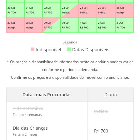
20 Set
21 Set
22 Set
23 Set
24 Set
25 Set
26 Set
R$
700
R$
700
R$
700
Indisp.
Indisp.
Indisp.
Indisp.
27 Set
28 Set
29 Set
30 Set
1 Out
2 Out
3 Out
Indisp.
Indisp.
R$
700
R$
700
R$
700
R$
700
R$
700
Legenda
Indisponível
Datas Disponíveis
* Os preços e disponibilidade informados neste calendário podem variar
conforme o período e demanda.
Confirme os preços e a disponibilidade do imóvel com o anunciante.
Datas mais Procuradas
Diária
7 de setembro
Indisp.
Faltam 4 semanas
Dia das Crianças
R$
700
Faltam 2 meses