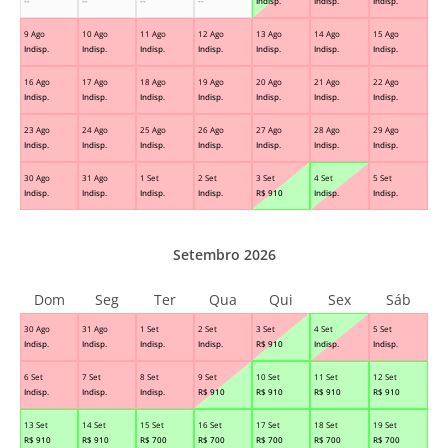
--
--
--
--
Indisp.
Indisp.
Indisp.
9 Ago
10 Ago
11 Ago
12 Ago
13 Ago
14 Ago
15 Ago
Indisp.
Indisp.
Indisp.
Indisp.
Indisp.
Indisp.
Indisp.
16 Ago
17 Ago
18 Ago
19 Ago
20 Ago
21 Ago
22 Ago
Indisp.
Indisp.
Indisp.
Indisp.
Indisp.
Indisp.
Indisp.
23 Ago
24 Ago
25 Ago
26 Ago
27 Ago
28 Ago
29 Ago
Indisp.
Indisp.
Indisp.
Indisp.
Indisp.
Indisp.
Indisp.
30 Ago
31 Ago
1 Set
2 Set
3 Set
4 Set
5 Set
Indisp.
Indisp.
Indisp.
Indisp.
R$
910
Indisp.
Indisp.
Setembro 2026
Dom
Seg
Ter
Qua
Qui
Sex
Sáb
30 Ago
31 Ago
1 Set
2 Set
3 Set
4 Set
5 Set
Indisp.
Indisp.
Indisp.
Indisp.
R$
910
Indisp.
Indisp.
6 Set
7 Set
8 Set
9 Set
10 Set
11 Set
12 Set
Indisp.
Indisp.
Indisp.
R$
910
R$
910
R$
910
R$
910
13 Set
14 Set
15 Set
16 Set
17 Set
18 Set
19 Set
R$
910
R$
910
R$
700
R$
700
R$
700
R$
700
R$
700