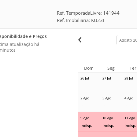
Ref. TemporadaLivre: 141944
Ref. Imobiliária: KU23I
sponibilidade e Preços
calendar
month
tima atualização há
minutos
Dom
Seg
Ter
26 Jul
27 Jul
28 Jul
--
--
--
2 Ago
3 Ago
4 Ago
--
--
--
9 Ago
10 Ago
11 Ago
Indisp.
Indisp.
Indisp.