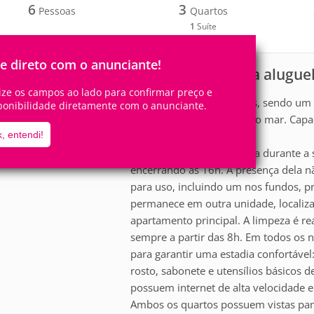
6
3
Pessoas
Quartos
1
Suíte
le direto com o anunciante!
Apartamento para aluguel
scrição
lize os campos ao lado para confirmar preço e
Apartamento de 3 quartos, sendo um re
ponibilidade diretamente com o anunciante.
Arpoador, com vista para o mar. Capa
, entendi!
Nossa funcionária trabalha durante a 
encerrando às 16h. A presença dela nã
para uso, incluindo um nos fundos, pr
permanece em outra unidade, localiza
apartamento principal. A limpeza é re
sempre a partir das 8h. Em todos os 
para garantir uma estadia confortáve
rosto, sabonete e utensílios básicos 
possuem internet de alta velocidade e
Ambos os quartos possuem vistas pan