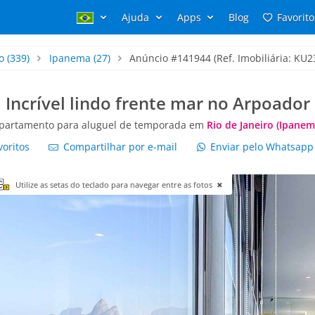
Ajuda
Apps
Blog
Favorito
o
(339)
Ipanema
(27)
Anúncio #141944 (Ref. Imobiliária: KU23
Incrível lindo frente mar no Arpoador
partamento para aluguel de temporada em
Rio de Janeiro (Ipanem
voritos
Compartilhar por e-mail
Enviar pelo Whatsap
Utilize as setas do teclado para navegar entre as fotos