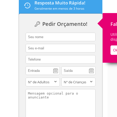
Resposta Muito Rápida!
Geralmente em menos de 3 horas
Pedir Orçamento!
Fa
De
Uti
contact_name
dis
contact_email
Ok
contact_phone
adults
children
contact_message