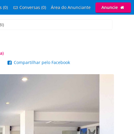
s (0)
Conversas (0)
Área do Anunciante
Anuncie
I)
a)
p
Compartilhar pelo Facebook