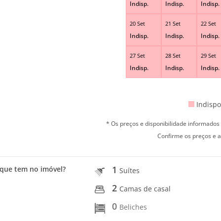
Indisp.
Indisp.
Indisp.
20 Set
21 Set
22 Set
Indisp.
Indisp.
Indisp.
27 Set
28 Set
29 Set
Indisp.
Indisp.
Indisp.
Indispo
* Os preços e disponibilidade informado
Confirme os preços e a
1
que tem no imóvel?
Suítes
2
Camas de casal
0
Beliches