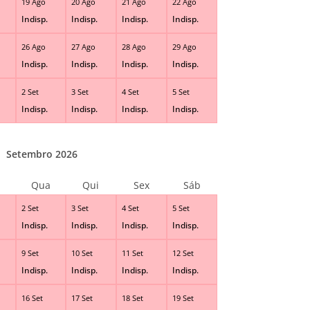
19 Ago
20 Ago
21 Ago
22 Ago
Indisp.
Indisp.
Indisp.
Indisp.
26 Ago
27 Ago
28 Ago
29 Ago
Indisp.
Indisp.
Indisp.
Indisp.
2 Set
3 Set
4 Set
5 Set
Indisp.
Indisp.
Indisp.
Indisp.
Setembro 2026
Qua
Qui
Sex
Sáb
2 Set
3 Set
4 Set
5 Set
Indisp.
Indisp.
Indisp.
Indisp.
9 Set
10 Set
11 Set
12 Set
Indisp.
Indisp.
Indisp.
Indisp.
16 Set
17 Set
18 Set
19 Set