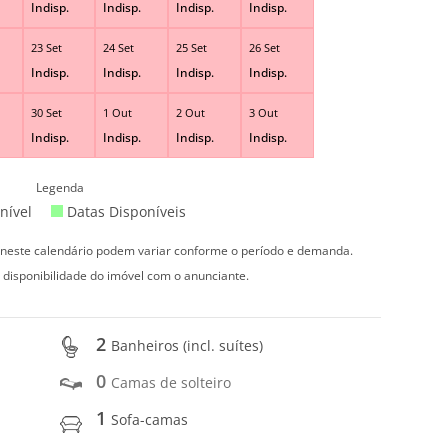
Indisp.
Indisp.
Indisp.
Indisp.
23 Set
24 Set
25 Set
26 Set
Indisp.
Indisp.
Indisp.
Indisp.
30 Set
1 Out
2 Out
3 Out
Indisp.
Indisp.
Indisp.
Indisp.
Legenda
nível
Datas Disponíveis
s neste calendário podem variar conforme o período e demanda.
 disponibilidade do imóvel com o anunciante.
2
Banheiros (incl. suítes)
0
Camas de solteiro
1
Sofa-camas