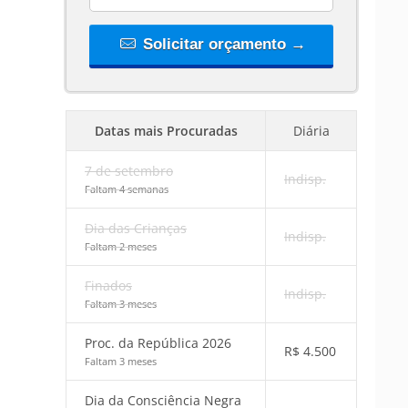
Solicitar orçamento →
Datas mais Procuradas
Diária
7 de setembro
Indisp.
Faltam 4 semanas
Dia das Crianças
Indisp.
Faltam 2 meses
Finados
Indisp.
Faltam 3 meses
Proc. da República 2026
R$
4.500
Faltam 3 meses
Dia da Consciência Negra