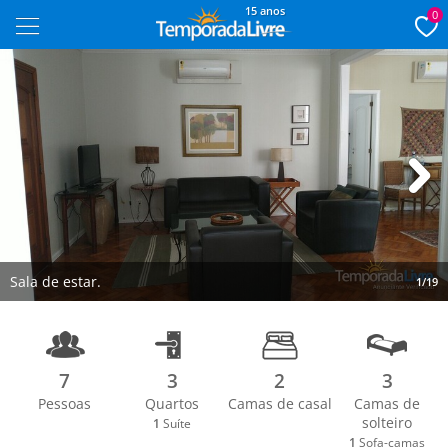
15 anos
0
Next
Sala de estar.
1/19
7
3
2
3
Pessoas
Quartos
Camas de casal
Camas de
solteiro
1
Suíte
1
Sofa-camas