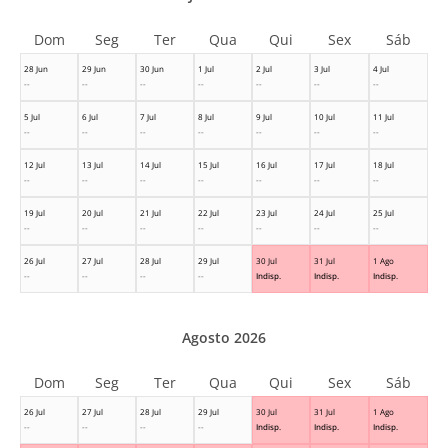
Dom
Seg
Ter
Qua
Qui
Sex
Sáb
28 Jun
29 Jun
30 Jun
1 Jul
2 Jul
3 Jul
4 Jul
--
--
--
--
--
--
--
5 Jul
6 Jul
7 Jul
8 Jul
9 Jul
10 Jul
11 Jul
--
--
--
--
--
--
--
12 Jul
13 Jul
14 Jul
15 Jul
16 Jul
17 Jul
18 Jul
--
--
--
--
--
--
--
19 Jul
20 Jul
21 Jul
22 Jul
23 Jul
24 Jul
25 Jul
--
--
--
--
--
--
--
26 Jul
27 Jul
28 Jul
29 Jul
30 Jul
31 Jul
1 Ago
--
--
--
--
Indisp.
Indisp.
Indisp.
Agosto 2026
Dom
Seg
Ter
Qua
Qui
Sex
Sáb
26 Jul
27 Jul
28 Jul
29 Jul
30 Jul
31 Jul
1 Ago
--
--
--
--
Indisp.
Indisp.
Indisp.