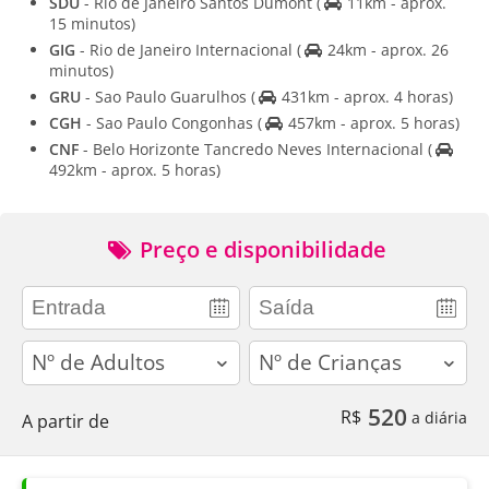
SDU
- Rio de Janeiro Santos Dumont
(
11km - aprox.
15 minutos)
GIG
- Rio de Janeiro Internacional
(
24km - aprox. 26
minutos)
GRU
- Sao Paulo Guarulhos
(
431km - aprox. 4 horas)
CGH
- Sao Paulo Congonhas
(
457km - aprox. 5 horas)
CNF
- Belo Horizonte Tancredo Neves Internacional
(
492km - aprox. 5 horas)
Preço e disponibilidade
adults
children
520
R$
a diária
A partir de