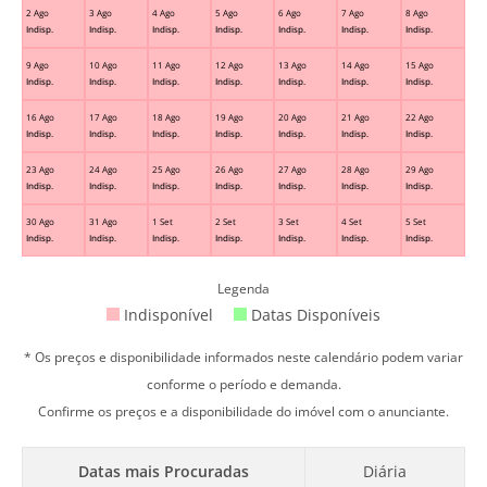
2 Ago
3 Ago
4 Ago
5 Ago
6 Ago
7 Ago
8 Ago
Indisp.
Indisp.
Indisp.
Indisp.
Indisp.
Indisp.
Indisp.
9 Ago
10 Ago
11 Ago
12 Ago
13 Ago
14 Ago
15 Ago
Indisp.
Indisp.
Indisp.
Indisp.
Indisp.
Indisp.
Indisp.
16 Ago
17 Ago
18 Ago
19 Ago
20 Ago
21 Ago
22 Ago
Indisp.
Indisp.
Indisp.
Indisp.
Indisp.
Indisp.
Indisp.
23 Ago
24 Ago
25 Ago
26 Ago
27 Ago
28 Ago
29 Ago
Indisp.
Indisp.
Indisp.
Indisp.
Indisp.
Indisp.
Indisp.
30 Ago
31 Ago
1 Set
2 Set
3 Set
4 Set
5 Set
Indisp.
Indisp.
Indisp.
Indisp.
Indisp.
Indisp.
Indisp.
Legenda
Indisponível
Datas Disponíveis
* Os preços e disponibilidade informados neste calendário podem variar
conforme o período e demanda.
Confirme os preços e a disponibilidade do imóvel com o anunciante.
Datas mais Procuradas
Diária