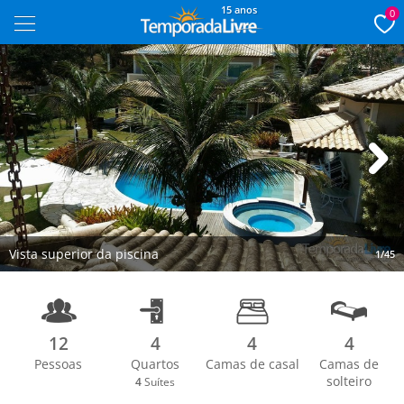
15 anos
0
Next
Vista superior da piscina
1/45
12
4
4
4
Pessoas
Quartos
Camas de casal
Camas de
solteiro
4
Suítes