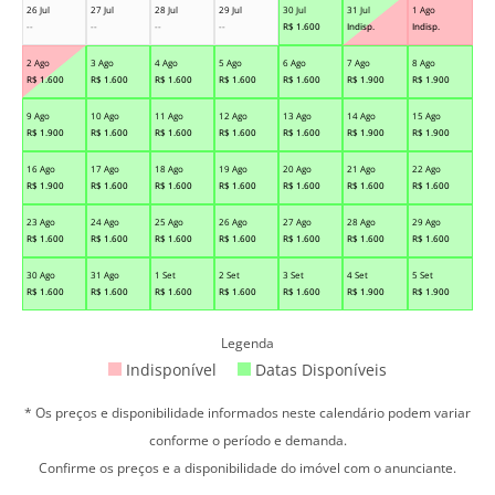
26 Jul
27 Jul
28 Jul
29 Jul
30 Jul
31 Jul
1 Ago
--
--
--
--
R$
1.600
Indisp.
Indisp.
2 Ago
3 Ago
4 Ago
5 Ago
6 Ago
7 Ago
8 Ago
R$
1.600
R$
1.600
R$
1.600
R$
1.600
R$
1.600
R$
1.900
R$
1.900
9 Ago
10 Ago
11 Ago
12 Ago
13 Ago
14 Ago
15 Ago
R$
1.900
R$
1.600
R$
1.600
R$
1.600
R$
1.600
R$
1.900
R$
1.900
16 Ago
17 Ago
18 Ago
19 Ago
20 Ago
21 Ago
22 Ago
R$
1.900
R$
1.600
R$
1.600
R$
1.600
R$
1.600
R$
1.600
R$
1.600
23 Ago
24 Ago
25 Ago
26 Ago
27 Ago
28 Ago
29 Ago
R$
1.600
R$
1.600
R$
1.600
R$
1.600
R$
1.600
R$
1.600
R$
1.600
30 Ago
31 Ago
1 Set
2 Set
3 Set
4 Set
5 Set
R$
1.600
R$
1.600
R$
1.600
R$
1.600
R$
1.600
R$
1.900
R$
1.900
Legenda
Indisponível
Datas Disponíveis
* Os preços e disponibilidade informados neste calendário podem variar
conforme o período e demanda.
Confirme os preços e a disponibilidade do imóvel com o anunciante.