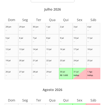
Julho 2026
Dom
Seg
Ter
Qua
Qui
Sex
Sáb
28 Jun
29 Jun
30 Jun
1 Jul
2 Jul
3 Jul
4 Jul
--
--
--
--
--
--
--
5 Jul
6 Jul
7 Jul
8 Jul
9 Jul
10 Jul
11 Jul
--
--
--
--
--
--
--
12 Jul
13 Jul
14 Jul
15 Jul
16 Jul
17 Jul
18 Jul
--
--
--
--
--
--
--
19 Jul
20 Jul
21 Jul
22 Jul
23 Jul
24 Jul
25 Jul
--
--
--
--
--
--
--
26 Jul
27 Jul
28 Jul
29 Jul
30 Jul
31 Jul
1 Ago
--
--
--
--
R$
1.600
Indisp.
Indisp.
Agosto 2026
Dom
Seg
Ter
Qua
Qui
Sex
Sáb