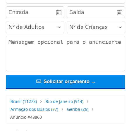
adults
children
contact_message
Solicitar orçamento →
Brasil
(11273)
Rio de Janeiro
(914)
Armação dos Búzios
(77)
Geribá
(26)
Anúncio #48860