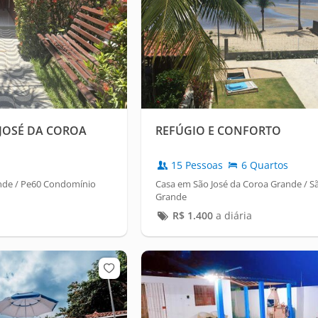
 JOSÉ DA COROA
REFÚGIO E CONFORTO
15 Pessoas
6 Quartos
nde / Pe60 Condomínio
Casa em São José da Coroa Grande / S
Grande
R$
1.400
a diária