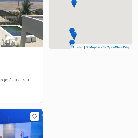
Leaflet
|
© MapTiler
© OpenStreetMap
ão José da Coroa