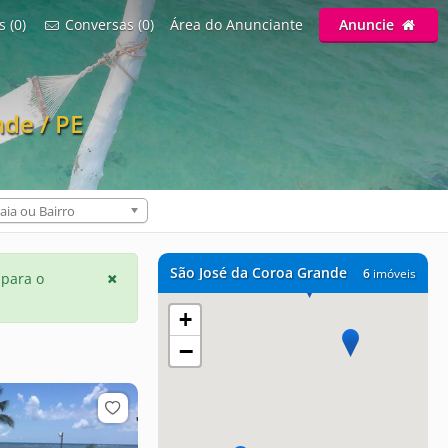
s (0)
Conversas (0)
Área do Anunciante
Anuncie
de / PE
aia ou Bairro
São José da Coroa Grande
6
imóveis
 para o
+
−