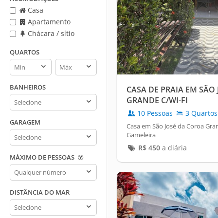
Casa
Apartamento
Chácara / sítio
QUARTOS
Quartos
Quartos
min
max
BANHEIROS
CASA DE PRAIA EM SÃO
Banheiros
GRANDE C/WI-FI
10 Pessoas
3 Quartos
GARAGEM
Casa em São José da Coroa Gra
Garagem
Gameleira
R$
450
a diária
MÁXIMO DE PESSOAS
Máximo
de
pessoas
DISTÂNCIA DO MAR
Distância
do