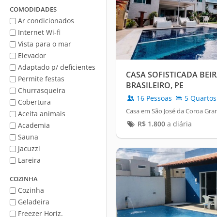
Mar
COMODIDADES
Ar condicionados
Internet Wi-fi
Vista para o mar
Elevador
Adaptado p/ deficientes
CASA SOFISTICADA BEIR
Permite festas
BRASILEIRO, PE
Churrasqueira
16 Pessoas
5 Quartos
Cobertura
Casa em São José da Coroa Gra
Aceita animais
R$
1.800
a diária
Academia
Sauna
Jacuzzi
Lareira
COZINHA
Cozinha
Geladeira
Freezer Horiz.