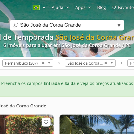
Ajuda
Apps
Blog
Favorito
search
l de Temporada
São José da Coroa Gran
6 imóveis para alugar em São José da Coroa Grande / PE
Pernambuco (307)
São José da Coroa Grande (6)
Pr
Preencha os campos
Entrada
e
Saída
e veja os preços atualizados
José da Coroa Grande