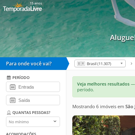
15 anos
Alugue
Para onde você vai?
🇧🇷 Brasil (11.307)
PERÍODO
Veja melhores resultados
— 
período.
Mostrando 6 imóveis
em
São 
QUANTAS PESSOAS?
Quantas
pessoas?
ACOMODAÇÕES