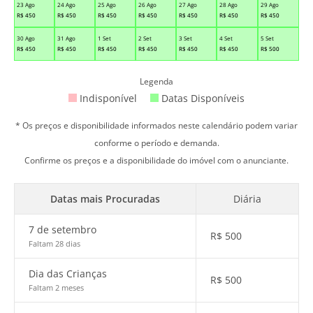
23 Ago
24 Ago
25 Ago
26 Ago
27 Ago
28 Ago
29 Ago
R$
450
R$
450
R$
450
R$
450
R$
450
R$
450
R$
450
30 Ago
31 Ago
1 Set
2 Set
3 Set
4 Set
5 Set
R$
450
R$
450
R$
450
R$
450
R$
450
R$
450
R$
500
Legenda
Indisponível
Datas Disponíveis
* Os preços e disponibilidade informados neste calendário podem variar
conforme o período e demanda.
Confirme os preços e a disponibilidade do imóvel com o anunciante.
Datas mais Procuradas
Diária
7 de setembro
R$
500
Faltam 28 dias
Dia das Crianças
R$
500
Faltam 2 meses