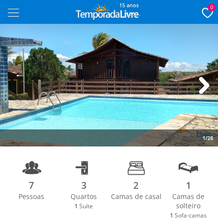
15 anos
0
Next
1/28
7
3
2
1
Pessoas
Quartos
Camas de casal
Camas de
solteiro
1
Suíte
1
Sofa-camas