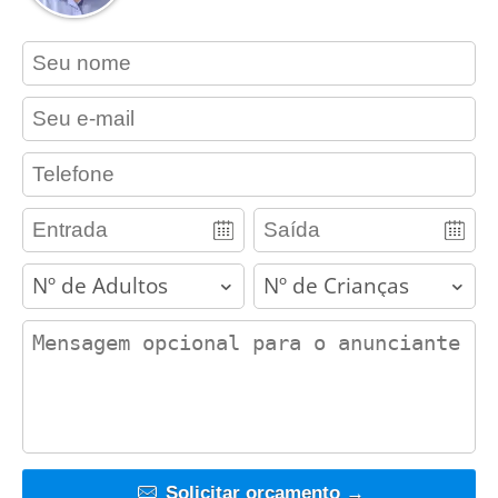
contact_name
contact_email
contact_phone
adults
children
contact_message
Solicitar orçamento →