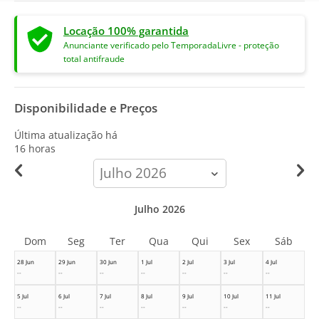
Locação 100% garantida
Anunciante verificado pelo TemporadaLivre - proteção
total antifraude
Disponibilidade e Preços
Última atualização há
16 horas
calendar-
month
Julho 2026
Dom
Seg
Ter
Qua
Qui
Sex
Sáb
28 Jun
29 Jun
30 Jun
1 Jul
2 Jul
3 Jul
4 Jul
--
--
--
--
--
--
--
5 Jul
6 Jul
7 Jul
8 Jul
9 Jul
10 Jul
11 Jul
--
--
--
--
--
--
--