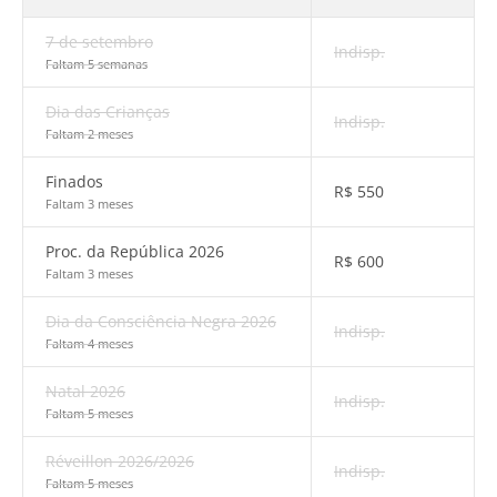
7 de setembro
Indisp.
Faltam 5 semanas
Dia das Crianças
Indisp.
Faltam 2 meses
Finados
R$
550
Faltam 3 meses
Proc. da República 2026
R$
600
Faltam 3 meses
Dia da Consciência Negra 2026
Indisp.
Faltam 4 meses
Natal 2026
Indisp.
Faltam 5 meses
Réveillon 2026/2026
Indisp.
Faltam 5 meses