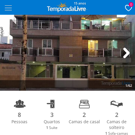
15 anos
0
Next
1/62
8
3
2
2
Pessoas
Quartos
Camas de casal
Camas de
solteiro
1
Suíte
1
Sofa-camas