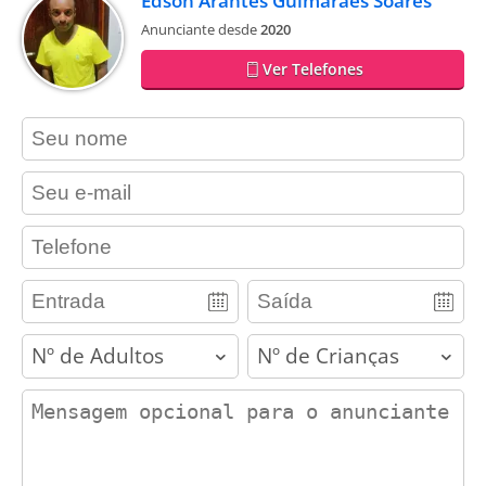
Edson Arantes Guimarães Soares
Anunciante desde
2020
Ver Telefones
contact_name
contact_email
contact_phone
adults
children
contact_message