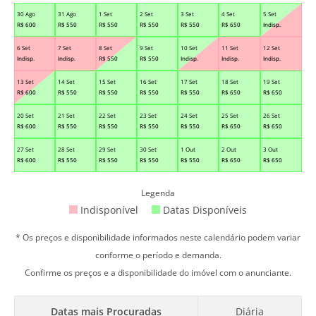
30 Ago
31 Ago
1 Set
2 Set
3 Set
4 Set
5 Set
R$
600
R$
550
R$
550
R$
550
R$
550
R$
650
Indisp.
6 Set
7 Set
8 Set
9 Set
10 Set
11 Set
12 Set
Indisp.
Indisp.
R$
550
R$
550
Indisp.
Indisp.
Indisp.
13 Set
14 Set
15 Set
16 Set
17 Set
18 Set
19 Set
R$
600
R$
550
R$
550
R$
550
R$
550
R$
650
R$
650
20 Set
21 Set
22 Set
23 Set
24 Set
25 Set
26 Set
R$
600
R$
550
R$
550
R$
550
R$
550
R$
650
R$
650
27 Set
28 Set
29 Set
30 Set
1 Out
2 Out
3 Out
R$
600
R$
550
R$
550
R$
550
R$
550
R$
650
R$
650
Legenda
Indisponível
Datas Disponíveis
* Os preços e disponibilidade informados neste calendário podem variar
conforme o período e demanda.
Confirme os preços e a disponibilidade do imóvel com o anunciante.
Datas mais Procuradas
Diária