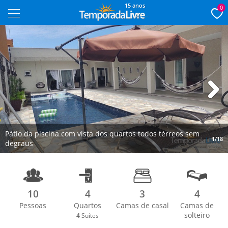
15 anos
0
Next
Pátio da piscina com vista dos quartos todos térreos sem
1/18
degraus
10
4
3
4
Pessoas
Quartos
Camas de casal
Camas de
solteiro
4
Suítes