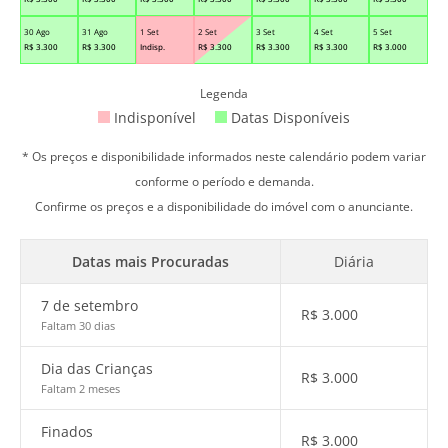
30 Ago
31 Ago
1 Set
2 Set
3 Set
4 Set
5 Set
R$
3.300
R$
3.300
Indisp.
R$
3.300
R$
3.300
R$
3.300
R$
3.000
Legenda
Indisponível
Datas Disponíveis
* Os preços e disponibilidade informados neste calendário podem variar
conforme o período e demanda.
Confirme os preços e a disponibilidade do imóvel com o anunciante.
Datas mais Procuradas
Diária
7 de setembro
R$
3.000
Faltam 30 dias
Dia das Crianças
R$
3.000
Faltam 2 meses
Finados
R$
3.000