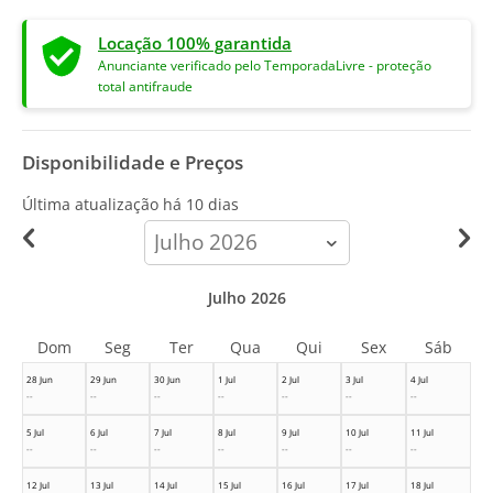
Locação 100% garantida
Anunciante verificado pelo TemporadaLivre - proteção
total antifraude
Disponibilidade e Preços
Última atualização há
10 dias
calendar-
month
Julho 2026
Dom
Seg
Ter
Qua
Qui
Sex
Sáb
28 Jun
29 Jun
30 Jun
1 Jul
2 Jul
3 Jul
4 Jul
--
--
--
--
--
--
--
5 Jul
6 Jul
7 Jul
8 Jul
9 Jul
10 Jul
11 Jul
--
--
--
--
--
--
--
12 Jul
13 Jul
14 Jul
15 Jul
16 Jul
17 Jul
18 Jul