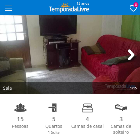
15 anos
0
Next
Sala
1/15
15
5
4
3
Pessoas
Quartos
Camas de casal
Camas de
solteiro
1
Suíte