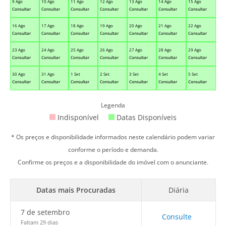
9 Ago
10 Ago
11 Ago
12 Ago
13 Ago
14 Ago
15 Ago
Consultar
Consultar
Consultar
Consultar
Consultar
Consultar
Consultar
16 Ago
17 Ago
18 Ago
19 Ago
20 Ago
21 Ago
22 Ago
Consultar
Consultar
Consultar
Consultar
Consultar
Consultar
Consultar
23 Ago
24 Ago
25 Ago
26 Ago
27 Ago
28 Ago
29 Ago
Consultar
Consultar
Consultar
Consultar
Consultar
Consultar
Consultar
30 Ago
31 Ago
1 Set
2 Set
3 Set
4 Set
5 Set
Consultar
Consultar
Consultar
Consultar
Consultar
Consultar
Consultar
Legenda
Indisponível
Datas Disponíveis
* Os preços e disponibilidade informados neste calendário podem variar
conforme o período e demanda.
Confirme os preços e a disponibilidade do imóvel com o anunciante.
Datas mais Procuradas
Diária
7 de setembro
Consulte
Faltam 29 dias