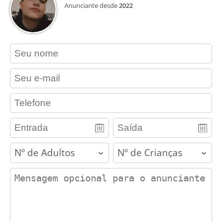
Anunciante desde
2022
contact_name
contact_email
contact_phone
adults
children
contact_message