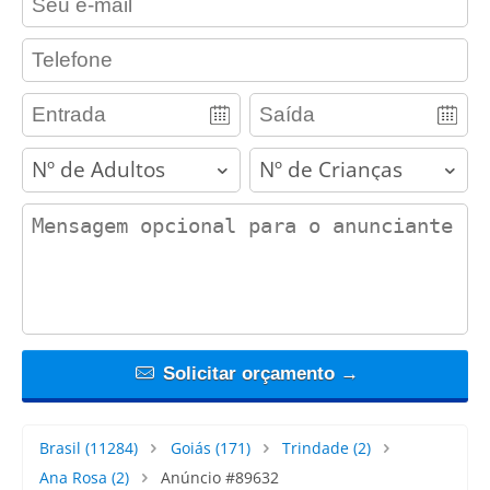
contact_phone
adults
children
contact_message
Solicitar orçamento →
Brasil
(11284)
Goiás
(171)
Trindade
(2)
Ana Rosa
(2)
Anúncio #89632