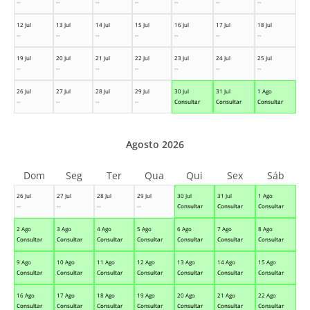
--
--
--
--
--
--
--
12 Jul
13 Jul
14 Jul
15 Jul
16 Jul
17 Jul
18 Jul
--
--
--
--
--
--
--
19 Jul
20 Jul
21 Jul
22 Jul
23 Jul
24 Jul
25 Jul
--
--
--
--
--
--
--
26 Jul
27 Jul
28 Jul
29 Jul
30 Jul
31 Jul
1 Ago
--
--
--
--
Consultar
Consultar
Consultar
Agosto 2026
Dom
Seg
Ter
Qua
Qui
Sex
Sáb
26 Jul
27 Jul
28 Jul
29 Jul
30 Jul
31 Jul
1 Ago
--
--
--
--
Consultar
Consultar
Consultar
2 Ago
3 Ago
4 Ago
5 Ago
6 Ago
7 Ago
8 Ago
Consultar
Consultar
Consultar
Consultar
Consultar
Consultar
Consultar
9 Ago
10 Ago
11 Ago
12 Ago
13 Ago
14 Ago
15 Ago
Consultar
Consultar
Consultar
Consultar
Consultar
Consultar
Consultar
16 Ago
17 Ago
18 Ago
19 Ago
20 Ago
21 Ago
22 Ago
Consultar
Consultar
Consultar
Consultar
Consultar
Consultar
Consultar