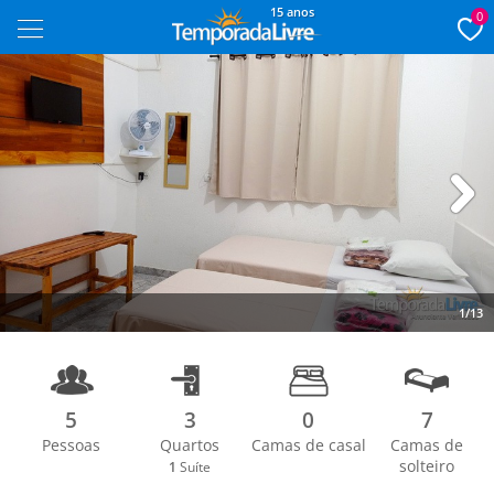
15 anos
0
Next
1/13
5
3
0
7
Pessoas
Quartos
Camas de casal
Camas de
solteiro
1
Suíte