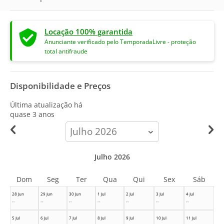
Locação 100% garantida
Anunciante verificado pelo TemporadaLivre - proteção
total antifraude
Disponibilidade e Preços
Última atualização há
quase 3 anos
calendar-
month
Julho 2026
Dom
Seg
Ter
Qua
Qui
Sex
Sáb
28 Jun
29 Jun
30 Jun
1 Jul
2 Jul
3 Jul
4 Jul
--
--
--
--
--
--
--
5 Jul
6 Jul
7 Jul
8 Jul
9 Jul
10 Jul
11 Jul