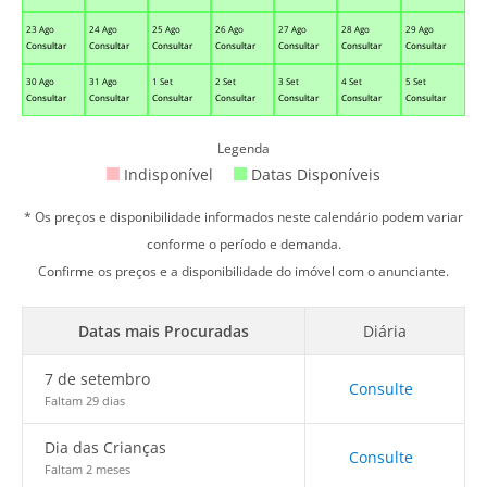
23 Ago
24 Ago
25 Ago
26 Ago
27 Ago
28 Ago
29 Ago
Consultar
Consultar
Consultar
Consultar
Consultar
Consultar
Consultar
30 Ago
31 Ago
1 Set
2 Set
3 Set
4 Set
5 Set
Consultar
Consultar
Consultar
Consultar
Consultar
Consultar
Consultar
Legenda
Indisponível
Datas Disponíveis
* Os preços e disponibilidade informados neste calendário podem variar
conforme o período e demanda.
Confirme os preços e a disponibilidade do imóvel com o anunciante.
Datas mais Procuradas
Diária
7 de setembro
Consulte
Faltam 29 dias
Dia das Crianças
Consulte
Faltam 2 meses