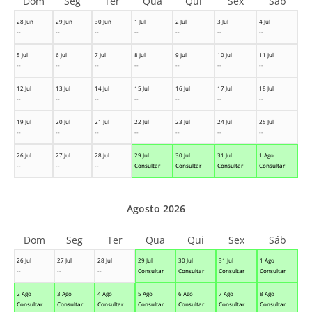
Dom
Seg
Ter
Qua
Qui
Sex
Sáb
28 Jun
29 Jun
30 Jun
1 Jul
2 Jul
3 Jul
4 Jul
--
--
--
--
--
--
--
5 Jul
6 Jul
7 Jul
8 Jul
9 Jul
10 Jul
11 Jul
--
--
--
--
--
--
--
12 Jul
13 Jul
14 Jul
15 Jul
16 Jul
17 Jul
18 Jul
--
--
--
--
--
--
--
19 Jul
20 Jul
21 Jul
22 Jul
23 Jul
24 Jul
25 Jul
--
--
--
--
--
--
--
26 Jul
27 Jul
28 Jul
29 Jul
30 Jul
31 Jul
1 Ago
--
--
--
Consultar
Consultar
Consultar
Consultar
Agosto 2026
Dom
Seg
Ter
Qua
Qui
Sex
Sáb
26 Jul
27 Jul
28 Jul
29 Jul
30 Jul
31 Jul
1 Ago
--
--
--
Consultar
Consultar
Consultar
Consultar
2 Ago
3 Ago
4 Ago
5 Ago
6 Ago
7 Ago
8 Ago
Consultar
Consultar
Consultar
Consultar
Consultar
Consultar
Consultar