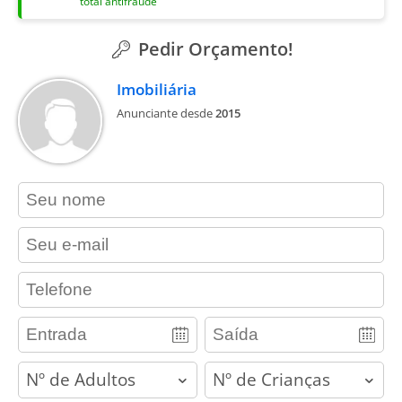
total antifraude
Pedir Orçamento!
Imobiliária
Anunciante desde
2015
contact_name
contact_email
contact_phone
adults
children