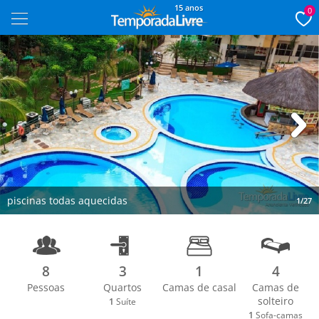
15 anos
0
Next
piscinas todas aquecidas
1/27
8
3
1
4
Pessoas
Quartos
Camas de casal
Camas de
solteiro
1
Suíte
1
Sofa-camas