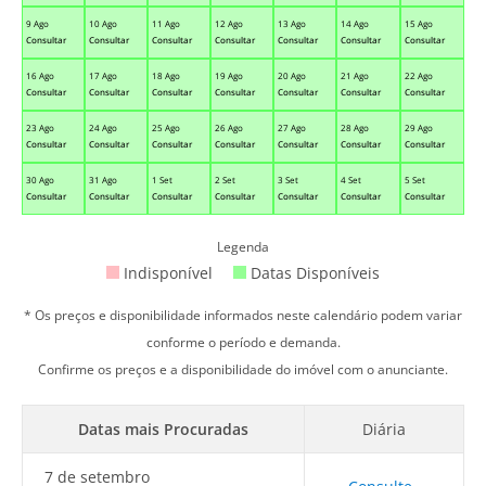
9 Ago
10 Ago
11 Ago
12 Ago
13 Ago
14 Ago
15 Ago
Consultar
Consultar
Consultar
Consultar
Consultar
Consultar
Consultar
16 Ago
17 Ago
18 Ago
19 Ago
20 Ago
21 Ago
22 Ago
Consultar
Consultar
Consultar
Consultar
Consultar
Consultar
Consultar
23 Ago
24 Ago
25 Ago
26 Ago
27 Ago
28 Ago
29 Ago
Consultar
Consultar
Consultar
Consultar
Consultar
Consultar
Consultar
30 Ago
31 Ago
1 Set
2 Set
3 Set
4 Set
5 Set
Consultar
Consultar
Consultar
Consultar
Consultar
Consultar
Consultar
Legenda
Indisponível
Datas Disponíveis
* Os preços e disponibilidade informados neste calendário podem variar
conforme o período e demanda.
Confirme os preços e a disponibilidade do imóvel com o anunciante.
Datas mais Procuradas
Diária
7 de setembro