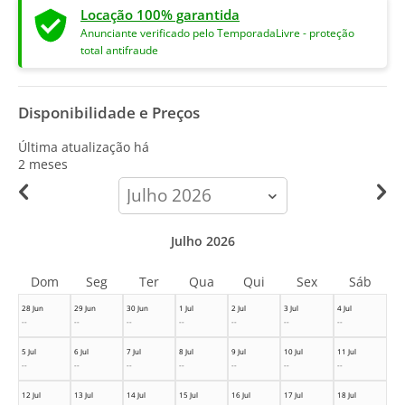
Locação 100% garantida
Anunciante verificado pelo TemporadaLivre - proteção
total antifraude
Disponibilidade e Preços
Última atualização há
2 meses
calendar-
month
Julho 2026
Dom
Seg
Ter
Qua
Qui
Sex
Sáb
28 Jun
29 Jun
30 Jun
1 Jul
2 Jul
3 Jul
4 Jul
--
--
--
--
--
--
--
5 Jul
6 Jul
7 Jul
8 Jul
9 Jul
10 Jul
11 Jul
--
--
--
--
--
--
--
12 Jul
13 Jul
14 Jul
15 Jul
16 Jul
17 Jul
18 Jul