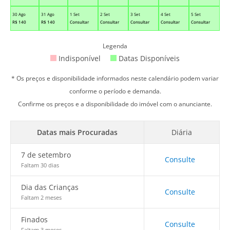
30 Ago
31 Ago
1 Set
2 Set
3 Set
4 Set
5 Set
R$
140
R$
140
Consultar
Consultar
Consultar
Consultar
Consultar
Legenda
Indisponível
Datas Disponíveis
* Os preços e disponibilidade informados neste calendário podem variar
conforme o período e demanda.
Confirme os preços e a disponibilidade do imóvel com o anunciante.
Datas mais Procuradas
Diária
7 de setembro
Consulte
Faltam 30 dias
Dia das Crianças
Consulte
Faltam 2 meses
Finados
Consulte
Faltam 3 meses