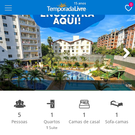
15 anos
0
Next
1/36
5
1
1
1
Pessoas
Quartos
Camas de casal
Sofa-camas
1
Suíte