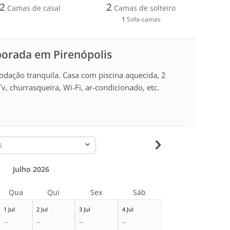
2
2
Camas de casal
Camas de solteiro
1
Sofa-camas
porada em Pirenópolis
odação tranquila. Casa com piscina aquecida, 2
v, churrasqueira, Wi-Fi, ar-condicionado, etc.
-
Julho 2026
Qua
Qui
Sex
Sáb
1 Jul
2 Jul
3 Jul
4 Jul
--
--
--
--