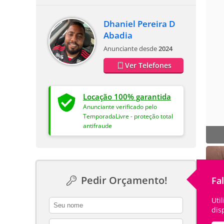
Dhaniel Pereira D
Abadia
Anunciante desde
2024
Ver Telefones
Locação 100% garantida
Anunciante verificado pelo
TemporadaLivre - proteção total
antifraude
Pedir Orçamento!
Fa
Uti
contact_name
dis
contact_email