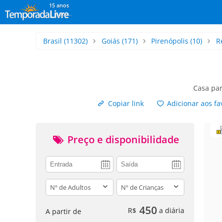
15 anos
Brasil
(11302)
Goiás
(171)
Pirenópolis
(10)
R
Casa pa
Copiar link
Adicionar aos fa
Preço e disponibilidade
adults
children
450
R$
a diária
A partir de