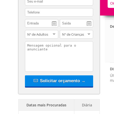
Ok
contact_phone
De
adults
children
contact_message
Di
Úl
ma
Solicitar orçamento →
Datas mais Procuradas
Diária