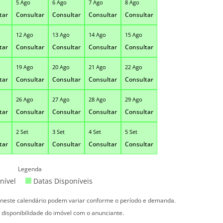
5 Ago
6 Ago
7 Ago
8 Ago
tar
Consultar
Consultar
Consultar
Consultar
12 Ago
13 Ago
14 Ago
15 Ago
tar
Consultar
Consultar
Consultar
Consultar
19 Ago
20 Ago
21 Ago
22 Ago
tar
Consultar
Consultar
Consultar
Consultar
26 Ago
27 Ago
28 Ago
29 Ago
tar
Consultar
Consultar
Consultar
Consultar
2 Set
3 Set
4 Set
5 Set
tar
Consultar
Consultar
Consultar
Consultar
Legenda
nível
Datas Disponíveis
s neste calendário podem variar conforme o período e demanda.
 disponibilidade do imóvel com o anunciante.