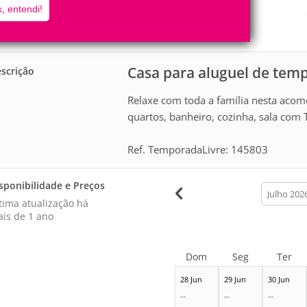
6
2
, entendi!
Pessoas
Quartos
0
Suítes
Casa para aluguel de tem
scrição
Relaxe com toda a família nesta acom
quartos, banheiro, cozinha, sala com T
Ref. TemporadaLivre: 145803
sponibilidade e Preços
calendar
month
tima atualização há
is de 1 ano
Dom
Seg
Ter
28 Jun
29 Jun
30 Jun
--
--
--