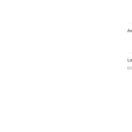
Av
Lo
(c