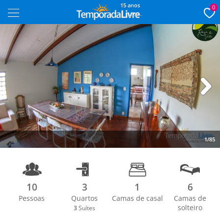
15 anos
0
Next
1/85
10
3
1
6
Pessoas
Quartos
Camas de casal
Camas de
solteiro
3
Suítes