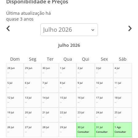
Disponibilidade e Preços
Última atualização há
quase 3 anos
calendar-
month
Julho 2026
Dom
Seg
Ter
Qua
Qui
Sex
Sáb
28 Jun
29 Jun
30 Jun
1 Jul
2 Jul
3 Jul
4 Jul
--
--
--
--
--
--
--
5 Jul
6 Jul
7 Jul
8 Jul
9 Jul
10 Jul
11 Jul
--
--
--
--
--
--
--
12 Jul
13 Jul
14 Jul
15 Jul
16 Jul
17 Jul
18 Jul
--
--
--
--
--
--
--
19 Jul
20 Jul
21 Jul
22 Jul
23 Jul
24 Jul
25 Jul
--
--
--
--
--
--
--
26 Jul
27 Jul
28 Jul
29 Jul
30 Jul
31 Jul
1 Ago
--
--
--
--
Consultar
Consultar
Consultar