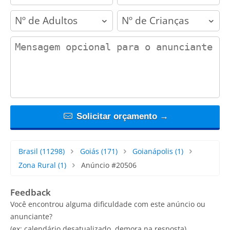
adults
children
contact_message
Solicitar orçamento →
Brasil
(11298)
Goiás
(171)
Goianápolis
(1)
Zona Rural
(1)
Anúncio #20506
Feedback
Você encontrou alguma dificuldade com este anúncio ou
anunciante?
(ex: calendário desatualizado, demora na resposta)