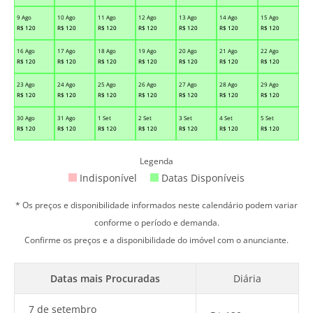
9 Ago
10 Ago
11 Ago
12 Ago
13 Ago
14 Ago
15 Ago
R$
120
R$
120
R$
120
R$
120
R$
120
R$
120
R$
120
16 Ago
17 Ago
18 Ago
19 Ago
20 Ago
21 Ago
22 Ago
R$
120
R$
120
R$
120
R$
120
R$
120
R$
120
R$
120
23 Ago
24 Ago
25 Ago
26 Ago
27 Ago
28 Ago
29 Ago
R$
120
R$
120
R$
120
R$
120
R$
120
R$
120
R$
120
30 Ago
31 Ago
1 Set
2 Set
3 Set
4 Set
5 Set
R$
120
R$
120
R$
120
R$
120
R$
120
R$
120
R$
120
Legenda
Indisponível
Datas Disponíveis
* Os preços e disponibilidade informados neste calendário podem variar
conforme o período e demanda.
Confirme os preços e a disponibilidade do imóvel com o anunciante.
Datas mais Procuradas
Diária
7 de setembro