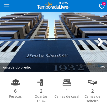
15 anos
0
Next
Faixada do prédio
1/35
6
2
1
2
Pessoas
Quartos
Camas de casal
Camas de
solteiro
1
Suíte