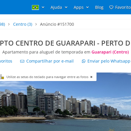
Ajuda
Apps
Blog
Favorito
98)
Centro
(3)
Anúncio #151700
APTO CENTRO DE GUARAPARI - PERTO 
Apartamento para aluguel de temporada em
Guarapari (Centro)
voritos
Compartilhar por e-mail
Enviar pelo Whatsap
Utilize as setas do teclado para navegar entre as fotos