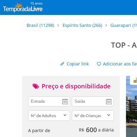
15 anos
Brasil
(11298)
Espírito Santo
(266)
Guarapari
(1
TOP - 
Copiar link
Adicionar aos fa
Preço e disponibilidade
adults
children
600
R$
a diária
A partir de