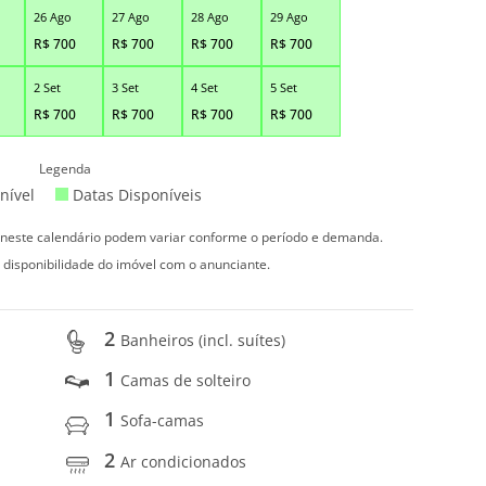
26 Ago
27 Ago
28 Ago
29 Ago
R$
700
R$
700
R$
700
R$
700
2 Set
3 Set
4 Set
5 Set
R$
700
R$
700
R$
700
R$
700
Legenda
nível
Datas Disponíveis
s neste calendário podem variar conforme o período e demanda.
 disponibilidade do imóvel com o anunciante.
2
Banheiros (incl. suítes)
1
Camas de solteiro
1
Sofa-camas
2
Ar condicionados