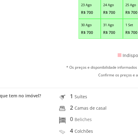
23 Ago
24 Ago
25 Ago
R$
700
R$
700
R$
700
30 Ago
31 Ago
1 Set
R$
700
R$
700
R$
700
Indispo
* Os preços e disponibilidade informado
Confirme os preços e a
1
que tem no imóvel?
Suítes
2
Camas de casal
0
Beliches
4
Colchões