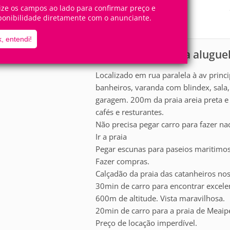
5
2
Pessoas
Quartos
lize os campos ao lado para confirmar preço e
ponibilidade diretamente com o anunciante.
1
Suíte
, entendi!
Apartamento para alugue
scrição
Localizado em rua paralela à av princi
banheiros, varanda com blindex, sala, 
garagem. 200m da praia areia preta e
cafés e resturantes.
Não precisa pegar carro para fazer na
Ir a praia
Pegar escunas para paseios maritimos
Fazer compras.
Calçadão da praia das catanheiros nos 
30min de carro para encontrar excele
600m de altitude. Vista maravilhosa.
20min de carro para a praia de Meaipe
Preço de locação imperdível.