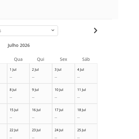
-
Julho 2026
Qua
Qui
Sex
Sáb
1 Jul
2 Jul
3 Jul
4 Jul
--
--
--
--
8 Jul
9 Jul
10 Jul
11 Jul
--
--
--
--
15 Jul
16 Jul
17 Jul
18 Jul
--
--
--
--
22 Jul
23 Jul
24 Jul
25 Jul
--
--
--
--