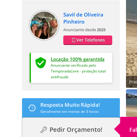
Savil de Oliveira
Pinheiro
Anunciante desde
2025
Ver Telefones
Locação 100% garantida
Anunciante verificado pelo
TemporadaLivre - proteção total
antifraude
Pra
Resposta Muito Rápida!
Geralmente em menos de 3 horas
Pedir Orçamento!
Fa