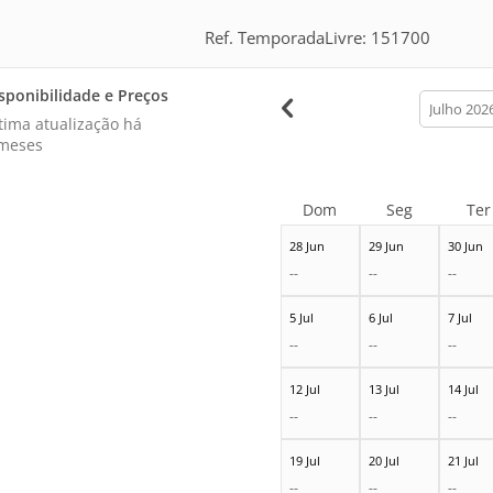
Ref. TemporadaLivre: 151700
sponibilidade e Preços
calendar
month
tima atualização há
meses
Dom
Seg
Ter
28 Jun
29 Jun
30 Jun
--
--
--
5 Jul
6 Jul
7 Jul
--
--
--
12 Jul
13 Jul
14 Jul
--
--
--
19 Jul
20 Jul
21 Jul
--
--
--