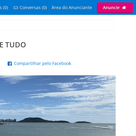
s (0)
Conversas (0)
Área do Anunciante
Anuncie
DE TUDO
p
Compartilhar pelo Facebook