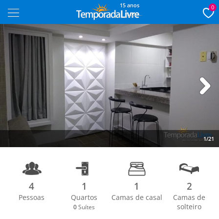
15 anos
0
Next
1/21
4
1
1
2
Pessoas
Quartos
Camas de casal
Camas de
solteiro
0
Suítes