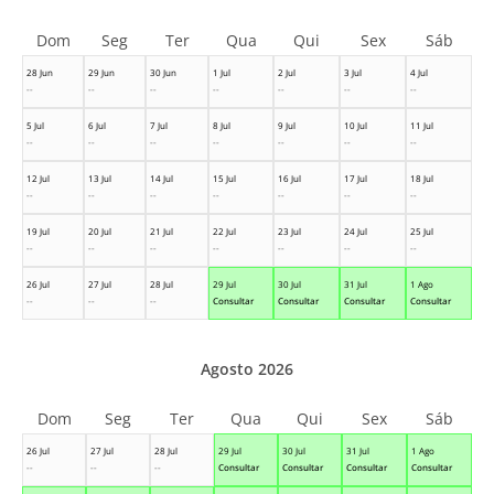
Dom
Seg
Ter
Qua
Qui
Sex
Sáb
28 Jun
29 Jun
30 Jun
1 Jul
2 Jul
3 Jul
4 Jul
--
--
--
--
--
--
--
5 Jul
6 Jul
7 Jul
8 Jul
9 Jul
10 Jul
11 Jul
--
--
--
--
--
--
--
12 Jul
13 Jul
14 Jul
15 Jul
16 Jul
17 Jul
18 Jul
--
--
--
--
--
--
--
19 Jul
20 Jul
21 Jul
22 Jul
23 Jul
24 Jul
25 Jul
--
--
--
--
--
--
--
26 Jul
27 Jul
28 Jul
29 Jul
30 Jul
31 Jul
1 Ago
--
--
--
Consultar
Consultar
Consultar
Consultar
Agosto 2026
Dom
Seg
Ter
Qua
Qui
Sex
Sáb
26 Jul
27 Jul
28 Jul
29 Jul
30 Jul
31 Jul
1 Ago
--
--
--
Consultar
Consultar
Consultar
Consultar