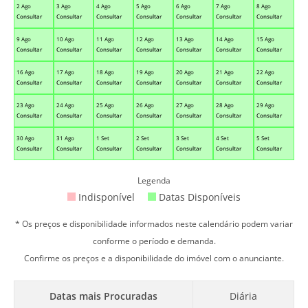
2 Ago
3 Ago
4 Ago
5 Ago
6 Ago
7 Ago
8 Ago
Consultar
Consultar
Consultar
Consultar
Consultar
Consultar
Consultar
9 Ago
10 Ago
11 Ago
12 Ago
13 Ago
14 Ago
15 Ago
Consultar
Consultar
Consultar
Consultar
Consultar
Consultar
Consultar
16 Ago
17 Ago
18 Ago
19 Ago
20 Ago
21 Ago
22 Ago
Consultar
Consultar
Consultar
Consultar
Consultar
Consultar
Consultar
23 Ago
24 Ago
25 Ago
26 Ago
27 Ago
28 Ago
29 Ago
Consultar
Consultar
Consultar
Consultar
Consultar
Consultar
Consultar
30 Ago
31 Ago
1 Set
2 Set
3 Set
4 Set
5 Set
Consultar
Consultar
Consultar
Consultar
Consultar
Consultar
Consultar
Legenda
Indisponível
Datas Disponíveis
* Os preços e disponibilidade informados neste calendário podem variar
conforme o período e demanda.
Confirme os preços e a disponibilidade do imóvel com o anunciante.
Datas mais Procuradas
Diária