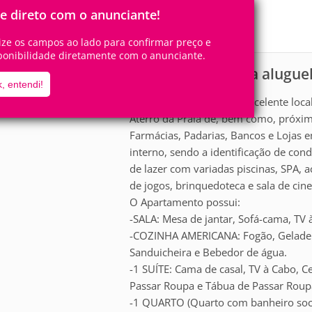
6
2
Pessoas
Quartos
le direto com o anunciante!
1
Suíte
lize os campos ao lado para confirmar preço e
ponibilidade diretamente com o anunciante.
Apartamento para alugue
scrição
, entendi!
Apartamento com uma excelente loca
Aterro da Praia de, bem como, próxi
Farmácias, Padarias, Bancos e Lojas
interno, sendo a identificação de co
de lazer com variadas piscinas, SPA, 
de jogos, brinquedoteca e sala de cin
O Apartamento possui:
-SALA: Mesa de jantar, Sofá-cama, TV
-COZINHA AMERICANA: Fogão, Geladeira
Sanduicheira e Bebedor de água.
-1 SUÍTE: Cama de casal, TV à Cabo, C
Passar Roupa e Tábua de Passar Roup
-1 QUARTO (Quarto com banheiro social