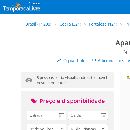
15 anos
Brasil
(11298)
Ceará
(321)
Fortaleza
(121)
Pr
Apar
Apa
Copiar link
Adicionar aos fa
3 pessoas estão visualizando este imóvel
neste momento!
Preço e disponibilidade
adults
children