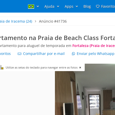
Ajuda
Apps
Blog
Favorito
aia de Iracema
(24)
Anúncio #41736
tamento na Praia de Beach Class Fort
rtamento para aluguel de temporada em
Fortaleza (Praia de Irac
voritos
Compartilhar por e-mail
Enviar pelo Whatsap
Utilize as setas do teclado para navegar entre as fotos