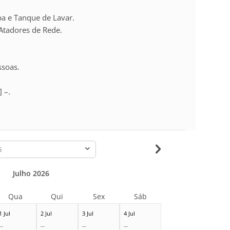
a e Tanque de Lavar.
Atadores de Rede.
ssoas.
] –.
-
Julho 2026
Qua
Qui
Sex
Sáb
1 Jul
2 Jul
3 Jul
4 Jul
--
--
--
--