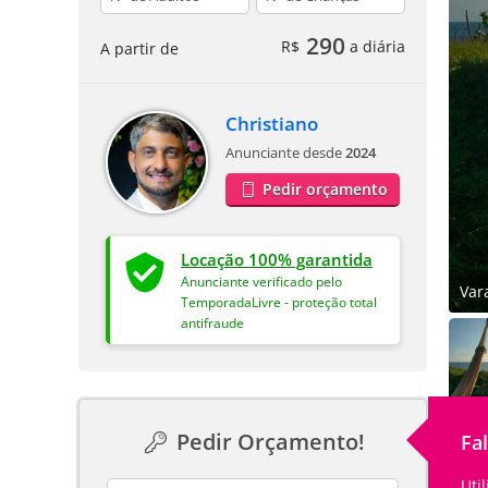
290
R$
a diária
A partir de
Christiano
Anunciante desde
2024
Pedir orçamento
Locação 100% garantida
Anunciante verificado pelo
Var
TemporadaLivre - proteção total
antifraude
Pedir Orçamento!
Fa
Uti