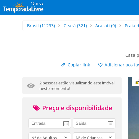
15 anos
Brasil
(11293)
Ceará
(321)
Aracati
(9)
Praia 
Casa 
Copiar link
Adicionar aos fa
2 pessoas estão visualizando este imóvel
neste momento!
Preço e disponibilidade
adults
children