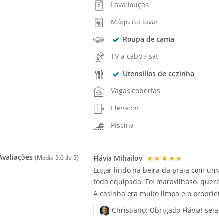
Lava louças
Máquina lavar
Roupa de cama
TV a cabo / sat
Utensílios de cozinha
Vagas cobertas
Elevador
Piscina
valiações
Flávia Mihailov
★★★★★
(Média
5.0
de 5)
Lugar lindo na beira da praia com uma
toda equipada. Foi maravilhoso, quero
A casinha era muito limpa e o proprietá
Christiano:
Obrigado Flávia! se