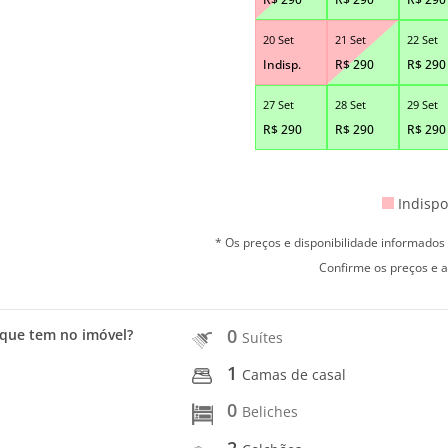
20 Set
21 Set
22 Set
Indisp.
R$
290
R$
290
27 Set
28 Set
29 Set
R$
290
R$
290
R$
290
Indispo
* Os preços e disponibilidade informado
Confirme os preços e a
0
que tem no imóvel?
Suítes
1
Camas de casal
0
Beliches
2