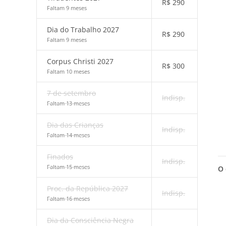
R$
290
Faltam 9 meses
Dia do Trabalho 2027
R$
290
Faltam 9 meses
Corpus Christi 2027
R$
300
Faltam 10 meses
7 de setembro
Indisp.
Faltam 13 meses
Dia das Crianças
Indisp.
Faltam 14 meses
Finados
Indisp.
Faltam 15 meses
O 
Proc. da República 2027
Indisp.
Faltam 16 meses
Dia da Consciência Negra