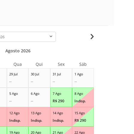
-
Agosto 2026
Qua
Qui
Sex
Sáb
29 Jul
30 Jul
31 Jul
1 Ago
--
--
--
--
5 Ago
6 Ago
7 Ago
8 Ago
--
--
R$
290
Indisp.
12 Ago
13 Ago
14 Ago
15 Ago
Indisp.
Indisp.
Indisp.
R$
290
19 Ago
20 Ago
21 Ago
22 Ago