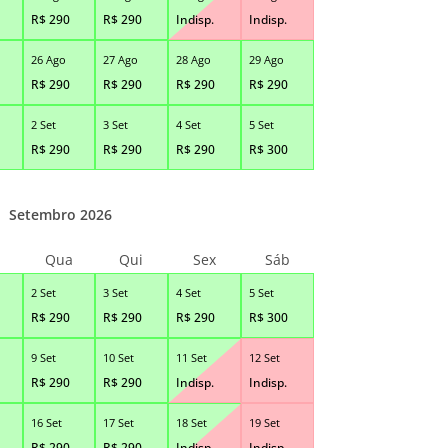
R$
290
R$
290
Indisp.
Indisp.
26 Ago
27 Ago
28 Ago
29 Ago
R$
290
R$
290
R$
290
R$
290
2 Set
3 Set
4 Set
5 Set
R$
290
R$
290
R$
290
R$
300
Setembro 2026
Qua
Qui
Sex
Sáb
2 Set
3 Set
4 Set
5 Set
R$
290
R$
290
R$
290
R$
300
9 Set
10 Set
11 Set
12 Set
R$
290
R$
290
Indisp.
Indisp.
16 Set
17 Set
18 Set
19 Set
R$
290
R$
290
Indisp.
Indisp.