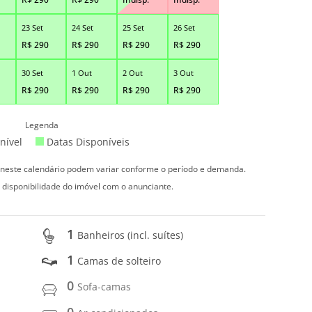
23 Set
24 Set
25 Set
26 Set
R$
290
R$
290
R$
290
R$
290
30 Set
1 Out
2 Out
3 Out
R$
290
R$
290
R$
290
R$
290
Legenda
nível
Datas Disponíveis
s neste calendário podem variar conforme o período e demanda.
 disponibilidade do imóvel com o anunciante.
1
Banheiros (incl. suítes)
1
Camas de solteiro
0
Sofa-camas
0