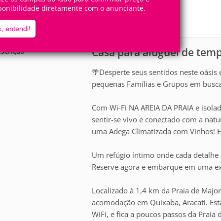
5
1
Pessoas
Quartos
ponibilidade diretamente com o anunciante.
0
Suítes
, entendi!
Casa para aluguel de tem
scrição
🌴Desperte seus sentidos neste oásis 
pequenas Famílias e Grupos em busca
Com Wi-Fi NA AREIA DA PRAIA e isola
sentir-se vivo e conectado com a nat
uma Adega Climatizada com Vinhos! E
Um refúgio íntimo onde cada detalhe 
Reserve agora e embarque em uma exp
Localizado à 1,4 km da Praia de Majo
acomodação em Quixaba, Aracati. Esta
WiFi, e fica a poucos passos da Praia