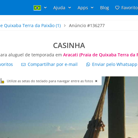
Ajuda
Apps
Blog
Favorito
de Quixaba Terra da Paixão
(1)
Anúncio #136277
CASINHA
para aluguel de temporada em
Aracati (Praia de Quixaba Terra da 
voritos
Compartilhar por e-mail
Enviar pelo Whatsap
Utilize as setas do teclado para navegar entre as fotos