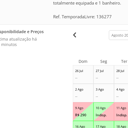
totalmente equipada e 1 banheiro.
Ref. TemporadaLivre: 136277
sponibilidade e Preços
calendar
month
tima atualização há
 minutos
Dom
Seg
Ter
26 Jul
27 Jul
28 Jul
--
--
--
2 Ago
3 Ago
4 Ago
--
--
--
9 Ago
10 Ago
11 Ago
R$
290
Indisp.
Indisp.
16 Ago
17 Ago
18 Ago