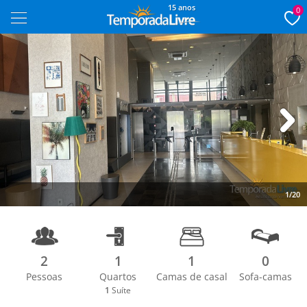
15 anos
0
Next
1/20
2
1
1
0
Pessoas
Quartos
Camas de casal
Sofa-camas
1
Suíte