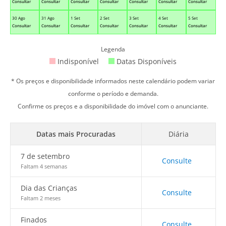
Consultar
Consultar
Consultar
Consultar
Consultar
Consultar
Consultar
30 Ago
31 Ago
1 Set
2 Set
3 Set
4 Set
5 Set
Consultar
Consultar
Consultar
Consultar
Consultar
Consultar
Consultar
Legenda
Indisponível
Datas Disponíveis
* Os preços e disponibilidade informados neste calendário podem variar
conforme o período e demanda.
Confirme os preços e a disponibilidade do imóvel com o anunciante.
Datas mais Procuradas
Diária
7 de setembro
Consulte
Faltam 4 semanas
Dia das Crianças
Consulte
Faltam 2 meses
Finados
Consulte