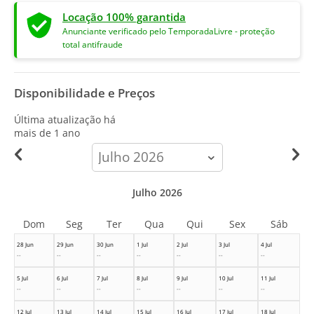
Locação 100% garantida
Anunciante verificado pelo TemporadaLivre - proteção
total antifraude
Disponibilidade e Preços
Última atualização há
mais de 1 ano
calendar-
month
Julho 2026
Dom
Seg
Ter
Qua
Qui
Sex
Sáb
28 Jun
29 Jun
30 Jun
1 Jul
2 Jul
3 Jul
4 Jul
--
--
--
--
--
--
--
5 Jul
6 Jul
7 Jul
8 Jul
9 Jul
10 Jul
11 Jul
--
--
--
--
--
--
--
12 Jul
13 Jul
14 Jul
15 Jul
16 Jul
17 Jul
18 Jul