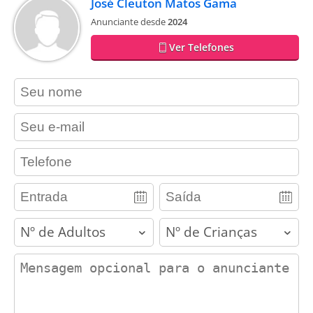
José Cleuton Matos Gama
Anunciante desde
2024
Ver Telefones
contact_name
contact_email
contact_phone
adults
children
contact_message