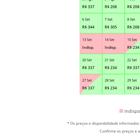
R$
337
R$
208
R$
208
6 Set
7 Set
8 Set
R$
344
R$
305
R$
208
13 Set
14 Set
15 Set
Indisp.
Indisp.
R$
234
20 Set
21 Set
22 Set
R$
337
R$
234
R$
337
27 Set
28 Set
29 Set
R$
337
R$
234
R$
234
Indispo
* Os preços e disponibilidade informado
Confirme os preços e a