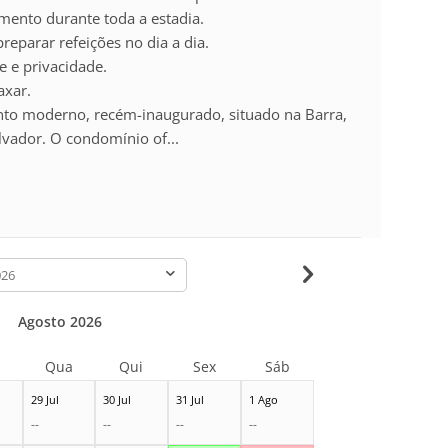
imento durante toda a estadia.
reparar refeições no dia a dia.
e e privacidade.
axar.
to moderno, recém-inaugurado, situado na Barra,
lvador. O condomínio of...
-
Agosto 2026
Qua
Qui
Sex
Sáb
29 Jul
30 Jul
31 Jul
1 Ago
--
--
--
--