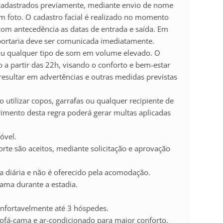
 cadastrados previamente, mediante envio de nome
m foto. O cadastro facial é realizado no momento
com antecedência as datas de entrada e saída. Em
 portaria deve ser comunicada imediatamente.
 ou qualquer tipo de som em volume elevado. O
o a partir das 22h, visando o conforto e bem-estar
sultar em advertências e outras medidas previstas
o utilizar copos, garrafas ou qualquer recipiente de
rimento desta regra poderá gerar multas aplicadas
óvel.
rte são aceitos, mediante solicitação e aprovação
a diária e não é oferecido pela acomodação.
cama durante a estadia.
nfortavelmente até 3 hóspedes.
sofá-cama e ar-condicionado para maior conforto.