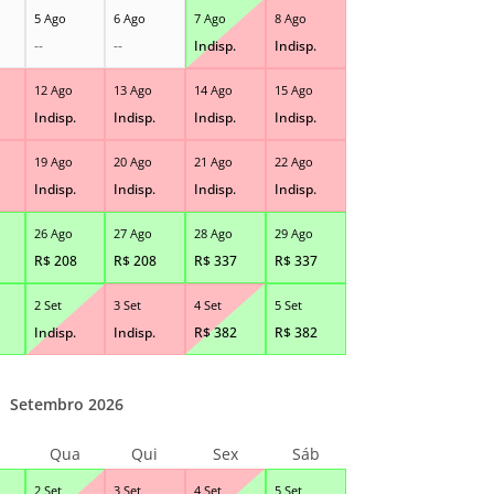
5 Ago
6 Ago
7 Ago
8 Ago
--
--
Indisp.
Indisp.
12 Ago
13 Ago
14 Ago
15 Ago
Indisp.
Indisp.
Indisp.
Indisp.
19 Ago
20 Ago
21 Ago
22 Ago
Indisp.
Indisp.
Indisp.
Indisp.
26 Ago
27 Ago
28 Ago
29 Ago
R$
208
R$
208
R$
337
R$
337
2 Set
3 Set
4 Set
5 Set
Indisp.
Indisp.
R$
382
R$
382
Setembro 2026
Qua
Qui
Sex
Sáb
2 Set
3 Set
4 Set
5 Set