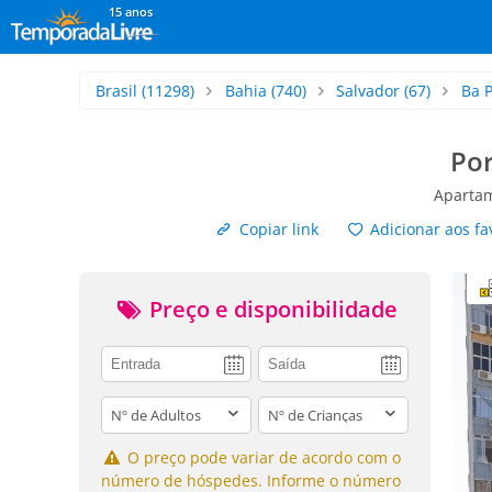
15 anos
Brasil
(11298)
Bahia
(740)
Salvador
(67)
Ba P
Por
Aparta
Copiar link
Adicionar aos fa
Preço e disponibilidade
adults
children
O preço pode variar de acordo com o
número de hóspedes. Informe o número