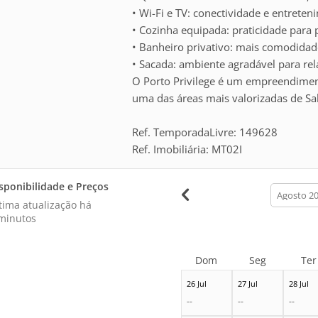
• Wi-Fi e TV: conectividade e entreten
• Cozinha equipada: praticidade para p
• Banheiro privativo: mais comodidad
• Sacada: ambiente agradável para rel
O Porto Privilege é um empreendimen
uma das áreas mais valorizadas de Sa
Ref. TemporadaLivre: 149628
Ref. Imobiliária: MT02I
sponibilidade e Preços
calendar
month
tima atualização há
minutos
Dom
Seg
Ter
26 Jul
27 Jul
28 Jul
--
--
--