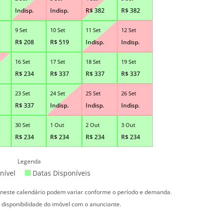
Indisp.
Indisp.
R$
382
R$
382
9 Set
10 Set
11 Set
12 Set
R$
208
R$
519
Indisp.
Indisp.
16 Set
17 Set
18 Set
19 Set
R$
234
R$
337
R$
337
R$
337
23 Set
24 Set
25 Set
26 Set
R$
337
Indisp.
Indisp.
Indisp.
30 Set
1 Out
2 Out
3 Out
R$
234
R$
234
R$
234
R$
234
Legenda
nível
Datas Disponíveis
s neste calendário podem variar conforme o período e demanda.
 disponibilidade do imóvel com o anunciante.