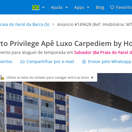
Ajuda
Apps
Blog
Favorito
raia do Farol da Barra
(5)
Anúncio #149628 (Ref. Imobiliária: MT
to Privilege Apê Luxo Carpediem by H
mento para aluguel de temporada em
Salvador (Ba Praia do Farol d
voritos
Compartilhar por e-mail
Enviar pelo Whatsap
Utilize as setas do teclado para navegar entre as fotos