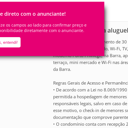
3
1
Pessoas
Quartos
1
Suíte
le direto com o anunciante!
lize os campos ao lado para confirmar preço e
Apartamento para alugue
scrição
ponibilidade diretamente com o anunciante.
Hospede-se neste apartamento de 30 
, entendi!
sofá-cama, ar-condicionado, Wi-Fi, TV
moderno Porto Privilege, na Barra, ap
terraço, mini mercado e Wi-Fi nas ár
da Barra.
Regras Gerais de Acesso e Permanênci
• De acordo com a Lei no 8.069/1990 (
permitida a hospedagem de menores
responsáveis legais, salvo em caso de
esse motivo, o check-in de menores s
documentação que comprove parentes
• O condomínio conta com recepção 2