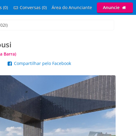
s (0)
Conversas (0)
Área do Anunciante
Anuncie
02I)
ousi
a Barra)
p
Compartilhar pelo Facebook