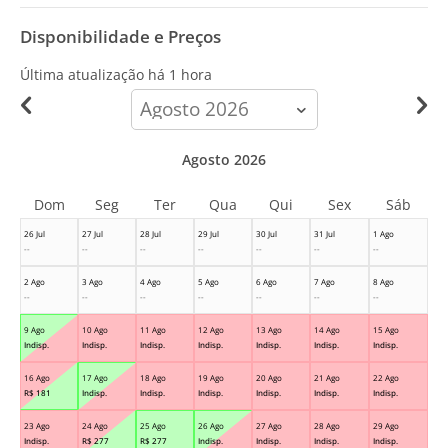
Disponibilidade e Preços
Última atualização há
1 hora
calendar-
month
Agosto 2026
Dom
Seg
Ter
Qua
Qui
Sex
Sáb
26 Jul
27 Jul
28 Jul
29 Jul
30 Jul
31 Jul
1 Ago
--
--
--
--
--
--
--
2 Ago
3 Ago
4 Ago
5 Ago
6 Ago
7 Ago
8 Ago
--
--
--
--
--
--
--
9 Ago
10 Ago
11 Ago
12 Ago
13 Ago
14 Ago
15 Ago
Indisp.
Indisp.
Indisp.
Indisp.
Indisp.
Indisp.
Indisp.
16 Ago
17 Ago
18 Ago
19 Ago
20 Ago
21 Ago
22 Ago
R$
181
Indisp.
Indisp.
Indisp.
Indisp.
Indisp.
Indisp.
23 Ago
24 Ago
25 Ago
26 Ago
27 Ago
28 Ago
29 Ago
Indisp.
R$
277
R$
277
Indisp.
Indisp.
Indisp.
Indisp.