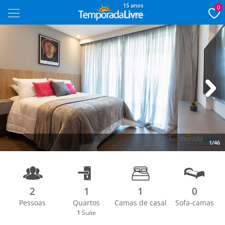
15 anos
0
Next
1/46
2
1
1
0
Pessoas
Quartos
Camas de casal
Sofa-camas
1
Suíte