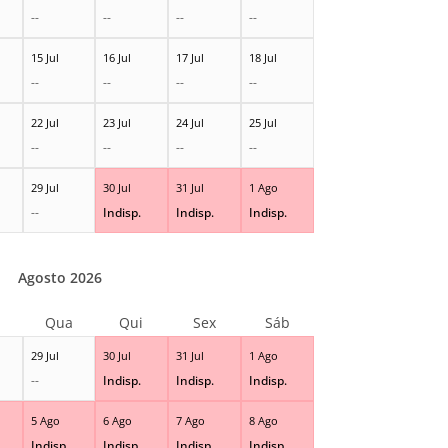
--
--
--
--
15 Jul
16 Jul
17 Jul
18 Jul
--
--
--
--
22 Jul
23 Jul
24 Jul
25 Jul
--
--
--
--
29 Jul
30 Jul
31 Jul
1 Ago
--
Indisp.
Indisp.
Indisp.
Agosto 2026
Qua
Qui
Sex
Sáb
29 Jul
30 Jul
31 Jul
1 Ago
--
Indisp.
Indisp.
Indisp.
5 Ago
6 Ago
7 Ago
8 Ago
Indisp.
Indisp.
Indisp.
Indisp.