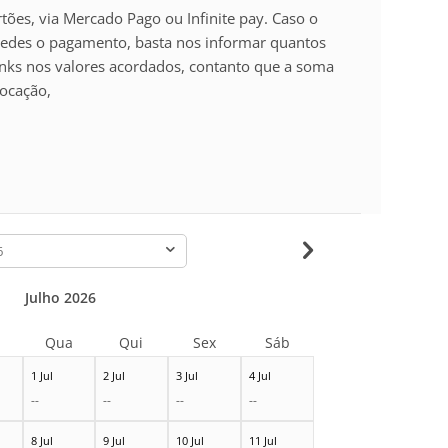
ões, via Mercado Pago ou Infinite pay. Caso o
spedes o pagamento, basta nos informar quantos
nks nos valores acordados, contanto que a soma
locação,
-
Julho 2026
Qua
Qui
Sex
Sáb
1 Jul
2 Jul
3 Jul
4 Jul
--
--
--
--
8 Jul
9 Jul
10 Jul
11 Jul