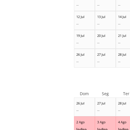
--
--
--
12 Jul
13 Jul
14 Jul
--
--
--
19 Jul
20 Jul
21 Jul
--
--
--
26 Jul
27 Jul
28 Jul
--
--
--
Dom
Seg
Ter
26 Jul
27 Jul
28 Jul
--
--
--
2 Ago
3 Ago
4 Ago
Indisp.
Indisp.
Indisp.