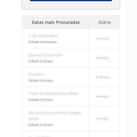
Datas mais Procuradas
Diária
7 de setembro
Indisp.
Faltam 4 semanas
Dia das Crianças
Indisp.
Faltam 2 meses
Finados
Indisp.
Faltam 3 meses
Proc. da República 2026
Indisp.
Faltam 3 meses
Dia da Consciência Negra
2026
Indisp.
Faltam 4 meses