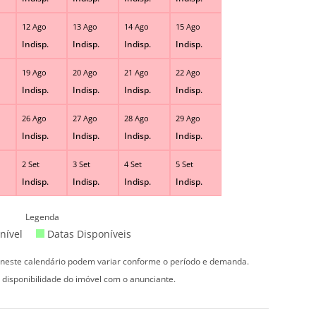
12 Ago
13 Ago
14 Ago
15 Ago
Indisp.
Indisp.
Indisp.
Indisp.
19 Ago
20 Ago
21 Ago
22 Ago
Indisp.
Indisp.
Indisp.
Indisp.
26 Ago
27 Ago
28 Ago
29 Ago
Indisp.
Indisp.
Indisp.
Indisp.
2 Set
3 Set
4 Set
5 Set
Indisp.
Indisp.
Indisp.
Indisp.
Legenda
nível
Datas Disponíveis
s neste calendário podem variar conforme o período e demanda.
 disponibilidade do imóvel com o anunciante.