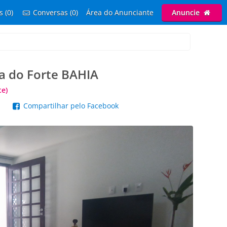
s (0)
Conversas (0)
Área do Anunciante
Anuncie
ia do Forte BAHIA
te)
p
Compartilhar pelo Facebook