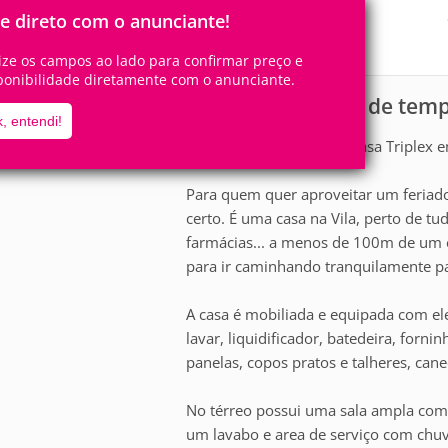
10
4
Pessoas
Quartos
le direto com o anunciante!
1
Suíte
lize os campos ao lado para confirmar preço e
ponibilidade diretamente com o anunciante.
Casa para aluguel de tem
scrição
, entendi!
Aluguel para Veraneio - Casa Triplex 
Para quem quer aproveitar um feriado
certo. É uma casa na Vila, perto de tu
farmácias... a menos de 100m de um 
para ir caminhando tranquilamente p
A casa é mobiliada e equipada com e
lavar, liquidificador, batedeira, forni
panelas, copos pratos e talheres, cane
No térreo possui uma sala ampla com 
um lavabo e area de serviço com chuvei