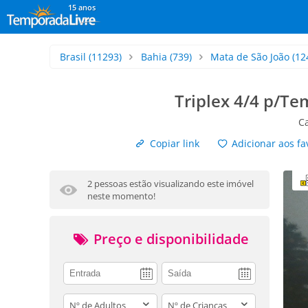
15 anos
Brasil
(11293)
Bahia
(739)
Mata de São João
(12
Triplex 4/4 p/Te
C
Copiar link
Adicionar aos fa
2 pessoas estão visualizando este imóvel
neste momento!
Preço e disponibilidade
adults
children