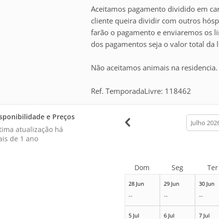
Aceitamos pagamento dividido em cart
cliente queira dividir com outros hó
farão o pagamento e enviaremos os li
dos pagamentos seja o valor total da 
Não aceitamos animais na residencia.
Ref. TemporadaLivre: 118462
sponibilidade e Preços
calendar
month
tima atualização há
is de 1 ano
Dom
Seg
Ter
28 Jun
29 Jun
30 Jun
--
--
--
5 Jul
6 Jul
7 Jul