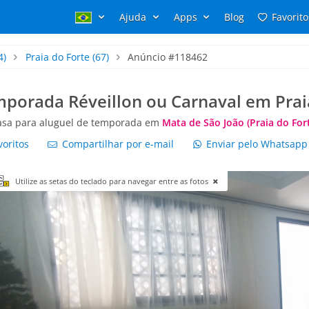
Ajuda
Apps
Blog
Favorito
4)
Praia do Forte
(67)
Anúncio #118462
mporada Réveillon ou Carnaval em Pra
asa para aluguel de temporada em
Mata de São João (Praia do For
voritos
Compartilhar por e-mail
Enviar pelo Whatsap
Utilize as setas do teclado para navegar entre as fotos