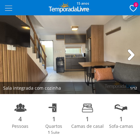
15 anos
0
Next
Sala integrada com cozinha
1/12
4
1
1
1
Pessoas
Quartos
Camas de casal
Sofa-camas
1
Suíte