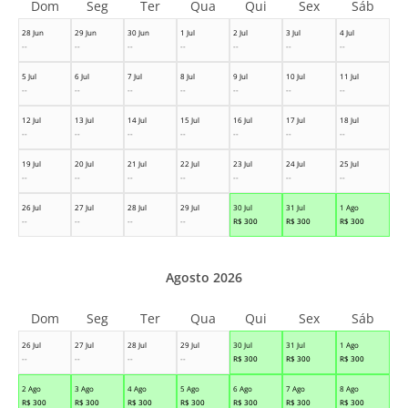
Dom
Seg
Ter
Qua
Qui
Sex
Sáb
28 Jun
29 Jun
30 Jun
1 Jul
2 Jul
3 Jul
4 Jul
--
--
--
--
--
--
--
5 Jul
6 Jul
7 Jul
8 Jul
9 Jul
10 Jul
11 Jul
--
--
--
--
--
--
--
12 Jul
13 Jul
14 Jul
15 Jul
16 Jul
17 Jul
18 Jul
--
--
--
--
--
--
--
19 Jul
20 Jul
21 Jul
22 Jul
23 Jul
24 Jul
25 Jul
--
--
--
--
--
--
--
26 Jul
27 Jul
28 Jul
29 Jul
30 Jul
31 Jul
1 Ago
--
--
--
--
R$
300
R$
300
R$
300
Agosto 2026
Dom
Seg
Ter
Qua
Qui
Sex
Sáb
26 Jul
27 Jul
28 Jul
29 Jul
30 Jul
31 Jul
1 Ago
--
--
--
--
R$
300
R$
300
R$
300
2 Ago
3 Ago
4 Ago
5 Ago
6 Ago
7 Ago
8 Ago
R$
300
R$
300
R$
300
R$
300
R$
300
R$
300
R$
300