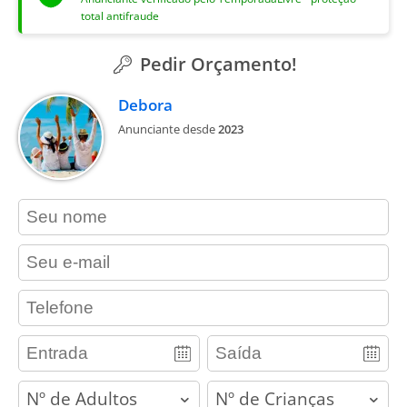
total antifraude
Pedir Orçamento!
Debora
Anunciante desde
2023
contact_name
contact_email
contact_phone
adults
children