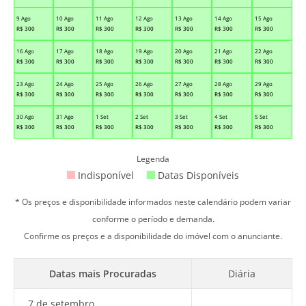
9 Ago
10 Ago
11 Ago
12 Ago
13 Ago
14 Ago
15 Ago
R$
300
R$
300
R$
300
R$
300
R$
300
R$
300
R$
300
16 Ago
17 Ago
18 Ago
19 Ago
20 Ago
21 Ago
22 Ago
R$
300
R$
300
R$
300
R$
300
R$
300
R$
300
R$
300
23 Ago
24 Ago
25 Ago
26 Ago
27 Ago
28 Ago
29 Ago
R$
300
R$
300
R$
300
R$
300
R$
300
R$
300
R$
300
30 Ago
31 Ago
1 Set
2 Set
3 Set
4 Set
5 Set
R$
300
R$
300
R$
300
R$
300
R$
300
R$
300
R$
300
Legenda
Indisponível
Datas Disponíveis
* Os preços e disponibilidade informados neste calendário podem variar
conforme o período e demanda.
Confirme os preços e a disponibilidade do imóvel com o anunciante.
Datas mais Procuradas
Diária
7 de setembro