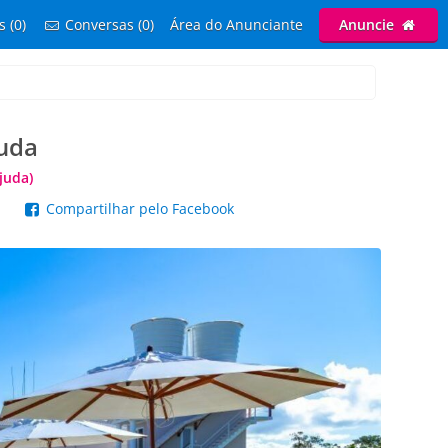
s (0)
Conversas (0)
Área do Anunciante
Anuncie
juda
juda)
p
Compartilhar pelo Facebook