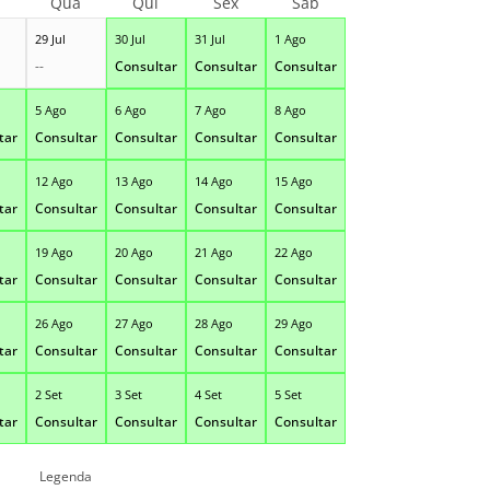
Qua
Qui
Sex
Sáb
29 Jul
30 Jul
31 Jul
1 Ago
--
Consultar
Consultar
Consultar
5 Ago
6 Ago
7 Ago
8 Ago
tar
Consultar
Consultar
Consultar
Consultar
12 Ago
13 Ago
14 Ago
15 Ago
tar
Consultar
Consultar
Consultar
Consultar
19 Ago
20 Ago
21 Ago
22 Ago
tar
Consultar
Consultar
Consultar
Consultar
26 Ago
27 Ago
28 Ago
29 Ago
tar
Consultar
Consultar
Consultar
Consultar
2 Set
3 Set
4 Set
5 Set
tar
Consultar
Consultar
Consultar
Consultar
Legenda