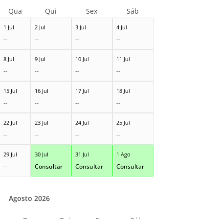
Qua
Qui
Sex
Sáb
1 Jul
2 Jul
3 Jul
4 Jul
--
--
--
--
8 Jul
9 Jul
10 Jul
11 Jul
--
--
--
--
15 Jul
16 Jul
17 Jul
18 Jul
--
--
--
--
22 Jul
23 Jul
24 Jul
25 Jul
--
--
--
--
29 Jul
30 Jul
31 Jul
1 Ago
--
Consultar
Consultar
Consultar
Agosto 2026