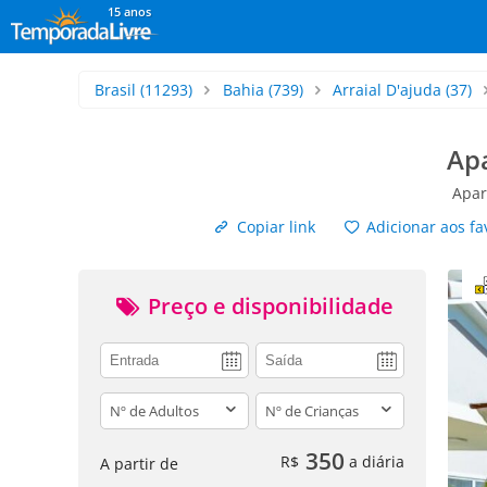
15 anos
Brasil
(11293)
Bahia
(739)
Arraial D'ajuda
(37)
Apa
Apar
Copiar link
Adicionar aos fa
Preço e disponibilidade
adults
children
350
R$
a diária
A partir de