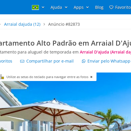
Ajuda
Apps
Blog
Favorito
Arraial dajuda
(12)
Anúncio #82873
rtamento Alto Padrão em Arraial D'A
tamento para aluguel de temporada em
Arraial D'ajuda (Arraial da
voritos
Compartilhar por e-mail
Enviar pelo Whatsap
Utilize as setas do teclado para navegar entre as fotos