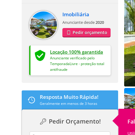
Imobiliária
Anunciante desde
2020
Pedir orçamento
Locação 100% garantida
Anunciante verificado pelo
TemporadaLivre - proteção total
antifraude
Resposta Muito Rápida!
Geralmente em menos de 3 horas
Pedir Orçamento!
Fa
Uti
contact_name