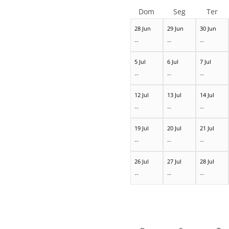
Dom
Seg
Ter
28 Jun
29 Jun
30 Jun
--
--
--
5 Jul
6 Jul
7 Jul
--
--
--
12 Jul
13 Jul
14 Jul
--
--
--
19 Jul
20 Jul
21 Jul
--
--
--
26 Jul
27 Jul
28 Jul
--
--
--