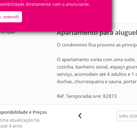
4
1
ponibilidade diretamente com o anunciante.
Pessoas
Quartos
1
Suíte
, entendi!
Apartamento para aluguel
scrição
O condomínio fica proximo as principa
O apartamento conta com uma suíte, c
cozinha, banheiro social, espaço gou
serviço, acomodam até 4 adultos e 1 c
duchas, churrasqueira e sauna, portar
Ref. TemporadaLivre: 82873
sponibilidade e Preços
calendar
month
tima atualização há
ase 4 anos