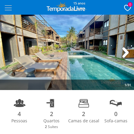
15 anos
0
Next
1/31
4
2
2
0
Pessoas
Quartos
Camas de casal
Sofa-camas
2
Suítes