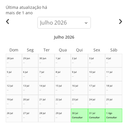
Última atualização há
mais de 1 ano
calendar-
month
Julho 2026
Dom
Seg
Ter
Qua
Qui
Sex
Sáb
28 Jun
29 Jun
30 Jun
1 Jul
2 Jul
3 Jul
4 Jul
--
--
--
--
--
--
--
5 Jul
6 Jul
7 Jul
8 Jul
9 Jul
10 Jul
11 Jul
--
--
--
--
--
--
--
12 Jul
13 Jul
14 Jul
15 Jul
16 Jul
17 Jul
18 Jul
--
--
--
--
--
--
--
19 Jul
20 Jul
21 Jul
22 Jul
23 Jul
24 Jul
25 Jul
--
--
--
--
--
--
--
26 Jul
27 Jul
28 Jul
29 Jul
30 Jul
31 Jul
1 Ago
--
--
--
--
Consultar
Consultar
Consultar