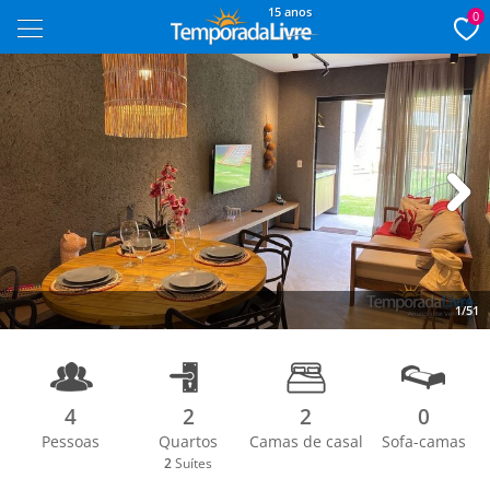
15 anos
0
Next
1/51
4
2
2
0
Pessoas
Quartos
Camas de casal
Sofa-camas
2
Suítes