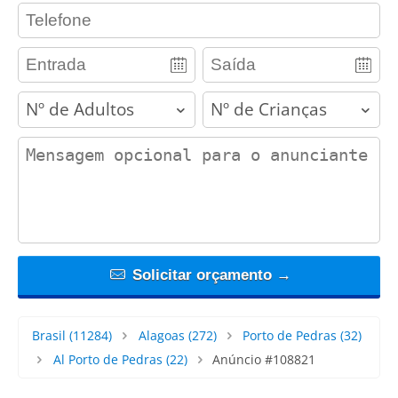
contact_phone
adults
children
contact_message
Solicitar orçamento →
Brasil
(11284)
Alagoas
(272)
Porto de Pedras
(32)
Al Porto de Pedras
(22)
Anúncio #108821