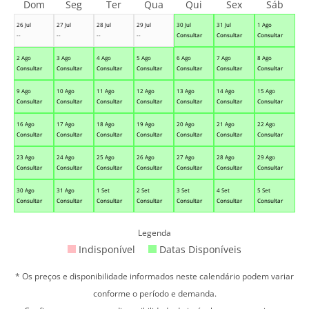
Dom
Seg
Ter
Qua
Qui
Sex
Sáb
26 Jul
27 Jul
28 Jul
29 Jul
30 Jul
31 Jul
1 Ago
--
--
--
--
Consultar
Consultar
Consultar
2 Ago
3 Ago
4 Ago
5 Ago
6 Ago
7 Ago
8 Ago
Consultar
Consultar
Consultar
Consultar
Consultar
Consultar
Consultar
9 Ago
10 Ago
11 Ago
12 Ago
13 Ago
14 Ago
15 Ago
Consultar
Consultar
Consultar
Consultar
Consultar
Consultar
Consultar
16 Ago
17 Ago
18 Ago
19 Ago
20 Ago
21 Ago
22 Ago
Consultar
Consultar
Consultar
Consultar
Consultar
Consultar
Consultar
23 Ago
24 Ago
25 Ago
26 Ago
27 Ago
28 Ago
29 Ago
Consultar
Consultar
Consultar
Consultar
Consultar
Consultar
Consultar
30 Ago
31 Ago
1 Set
2 Set
3 Set
4 Set
5 Set
Consultar
Consultar
Consultar
Consultar
Consultar
Consultar
Consultar
Legenda
Indisponível
Datas Disponíveis
* Os preços e disponibilidade informados neste calendário podem variar
conforme o período e demanda.