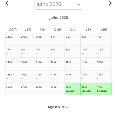
calendar-
month
Julho 2026
Dom
Seg
Ter
Qua
Qui
Sex
Sáb
28 Jun
29 Jun
30 Jun
1 Jul
2 Jul
3 Jul
4 Jul
--
--
--
--
--
--
--
5 Jul
6 Jul
7 Jul
8 Jul
9 Jul
10 Jul
11 Jul
--
--
--
--
--
--
--
12 Jul
13 Jul
14 Jul
15 Jul
16 Jul
17 Jul
18 Jul
--
--
--
--
--
--
--
19 Jul
20 Jul
21 Jul
22 Jul
23 Jul
24 Jul
25 Jul
--
--
--
--
--
--
--
26 Jul
27 Jul
28 Jul
29 Jul
30 Jul
31 Jul
1 Ago
--
--
--
--
Consultar
Consultar
Consultar
Agosto 2026