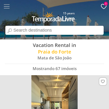
0
15 years
search
Vacation Rental in
Praia do Forte
Mata de São João
Mostrando
67
imóveis