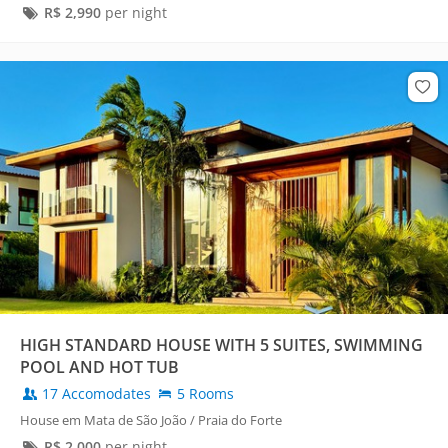
R$
2,990
per night
HIGH STANDARD HOUSE WITH 5 SUITES, SWIMMING
POOL AND HOT TUB
17 Accomodates
5 Rooms
House em Mata de São João / Praia do Forte
R$
2,000
per night