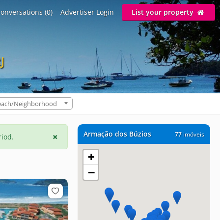
onversations (0)
Advertiser Login
List your property
J
each/Neighborhood
Armação dos Búzios
77
imóveis
riod.
+
−