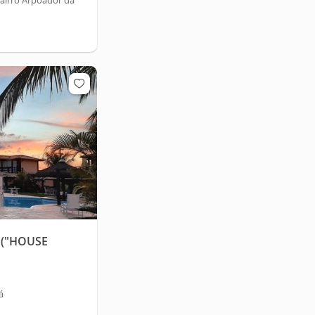
airro Arpoador da
 ("HOUSE
á