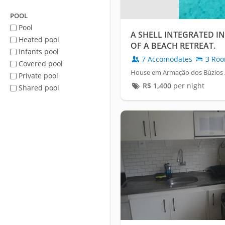
POOL
Pool
A SHELL INTEGRATED IN
Heated pool
OF A BEACH RETREAT.
Infants pool
7 Accomodates
3 Ro
Covered pool
House em Armação dos Búzios /
Private pool
R$
1,400
per night
Shared pool