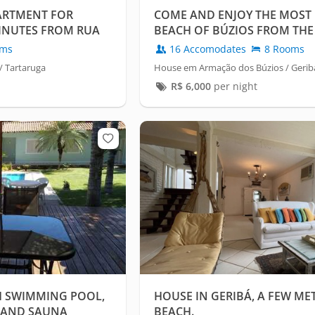
ARTMENT FOR
COME AND ENJOY THE MOST
MINUTES FROM RUA
BEACH OF BÚZIOS FROM THE
THE HOUSE
oms
16 Accomodates
8 Rooms
/ Tartaruga
House em Armação dos Búzios / Gerib
R$
6,000
per night
H SWIMMING POOL,
HOUSE IN GERIBÁ, A FEW ME
N AND SAUNA
BEACH.