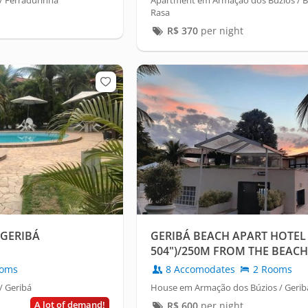
/ Ferradurinha
Apartment em Armação dos Búzios / B
Rasa
R$
370
per night
 GERIBÁ
GERIBÁ BEACH APART HOTEL
504")/250M FROM THE BEACH
oms
8 Accomodates
2 Rooms
/ Geribá
House em Armação dos Búzios / Gerib
A lot of demand!
R$
600
per night