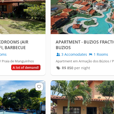
EDROOMS (AIR
APARTMENT - BUZIOS FRACTI
FI, BARBECUE
BUZIOS
oms
3 Accomodates
1 Rooms
/ Praia de Manguinhos
Apartment em Armação dos Búzios / P
A lot of demand!
R$
850
per night