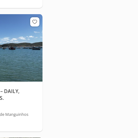
– DAILY,
S.
a de Manguinhos