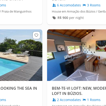
oms
6 Accomodates
3 Rooms
/ Praia de Manguinhos
House em Armação dos Búzios / Gerib
R$
900
per night
LOOKING THE SEA IN
BEM-TE-VI LOFT: NEW, MODE
LOFT IN BÚZIOS.
oms
2 Accomodates
1 Rooms