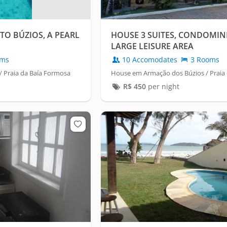
TO BÚZIOS, A PEARL
HOUSE 3 SUITES, CONDOMIN
LARGE LEISURE AREA
oms
10 Accomodates
3 Rooms
 Praia da Baía Formosa
House em Armação dos Búzios / Prai
R$
450
per night