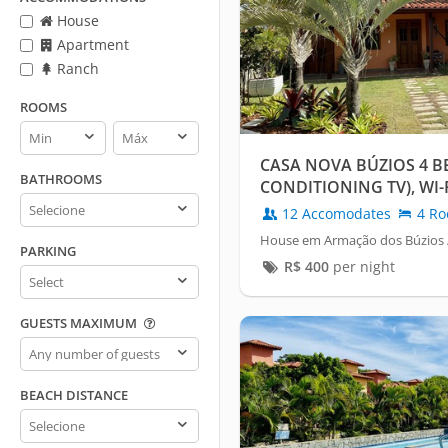
House
Apartment
Ranch
ROOMS
Rooms
Rooms
min
max
CASA NOVA BÚZIOS 4 B
BATHROOMS
CONDITIONING TV), WI-
Bathrooms
12 Accomodates
4 Ro
House em Armação dos Búzios 
PARKING
R$
400
per night
Parking
GUESTS MAXIMUM
Guests
maximum
BEACH DISTANCE
Beach
distance