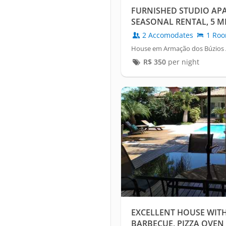
FURNISHED STUDIO AP
SEASONAL RENTAL, 5 
DAS PEDRAS.
2 Accomodates
1 Ro
House em Armação dos Búzios 
R$
350
per night
EXCELLENT HOUSE WIT
BARBECUE, PIZZA OVE