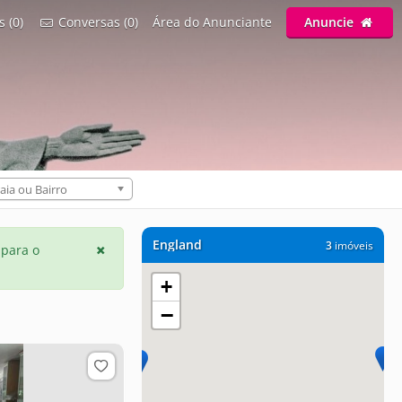
s (0)
Conversas (0)
Área do Anunciante
Anuncie
aia ou Bairro
England
3
imóveis
 para o
+
−