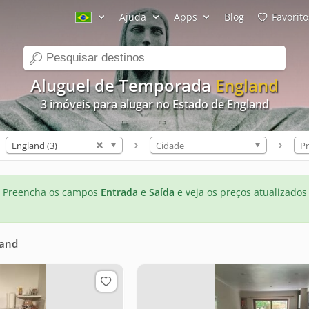
Ajuda
Apps
Blog
Favorito
search
Aluguel de Temporada
England
3 imóveis para alugar no Estado de England
England (3)
Cidade
Pr
Preencha os campos
Entrada
e
Saída
e veja os preços atualizados
land