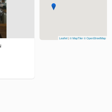
Leaflet
|
© MapTiler
© OpenStreetMap
N