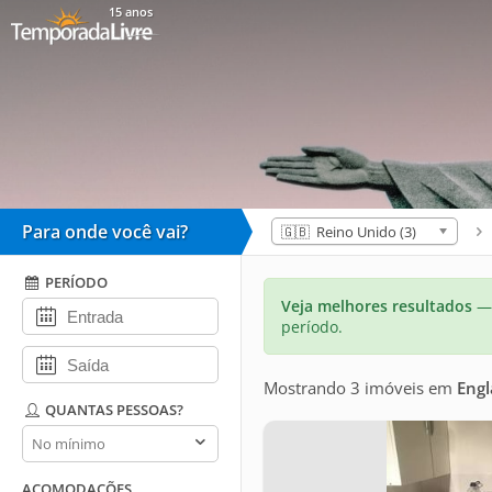
15 anos
Para onde você vai?
🇬🇧 Reino Unido (3)
PERÍODO
Veja melhores resultados
— 
período.
Mostrando 3 imóveis
em
Eng
QUANTAS PESSOAS?
Quantas
pessoas?
ACOMODAÇÕES