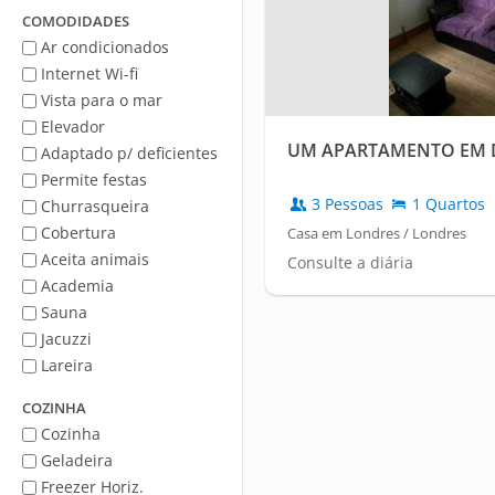
Mar
COMODIDADES
Ar condicionados
Internet Wi-fi
Vista para o mar
Elevador
UM APARTAMENTO EM D
Adaptado p/ deficientes
Permite festas
3 Pessoas
1 Quartos
Churrasqueira
Cobertura
Casa em Londres / Londres
Aceita animais
Consulte a diária
Academia
Sauna
Jacuzzi
Lareira
COZINHA
Cozinha
Geladeira
Freezer Horiz.