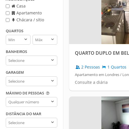
Casa
Apartamento
Chácara / sítio
QUARTOS
Quartos
Quartos
min
max
BANHEIROS
QUARTO DUPLO EM BEL
Banheiros
2 Pessoas
1 Quartos
GARAGEM
Apartamento em Londres / Lon
Garagem
Consulte a diária
MÁXIMO DE PESSOAS
Máximo
de
pessoas
DISTÂNCIA DO MAR
Distância
do