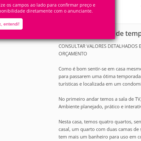
8
4
Pessoas
Quartos
lize os campos ao lado para confirmar preço e
ponibilidade diretamente com o anunciante.
2
Suítes
, entendi!
Casa para aluguel de te
scrição
CONSULTAR VALORES DETALHADOS E 
ORÇAMENTO
Como é bom sentir-se em casa mesmo l
para passarem uma ótima temporada e
turísticas e localizada em um condomí
No primeiro andar temos a sala de TV,
Ambiente planejado, prático e interati
Nesta casa, temos quatro quartos, sen
casal, um quarto com duas camas de s
tem mais um banheiro para uso em c