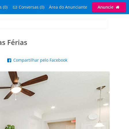
s (0)
Conversas (0)
Área do Anunciante
Anuncie
s Férias
p
Compartilhar pelo Facebook