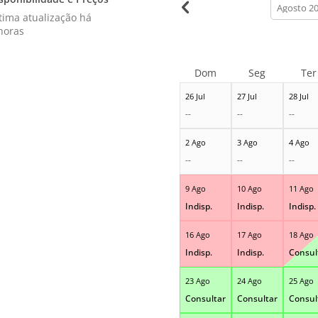
calendar
month
tima atualização há
horas
Dom
Seg
Ter
26 Jul
27 Jul
28 Jul
--
--
--
2 Ago
3 Ago
4 Ago
--
--
--
9 Ago
10 Ago
11 Ago
Indisp.
Indisp.
Indisp.
16 Ago
17 Ago
18 Ago
Indisp.
Indisp.
Consul
23 Ago
24 Ago
25 Ago
Consultar
Consultar
Consul