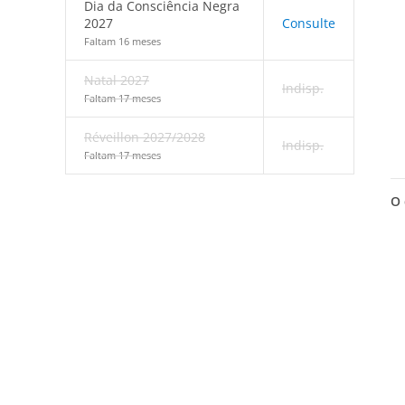
Dia da Consciência Negra
2027
Consulte
Faltam 16 meses
Natal 2027
Indisp.
Faltam 17 meses
Réveillon 2027/2028
Indisp.
Faltam 17 meses
O 