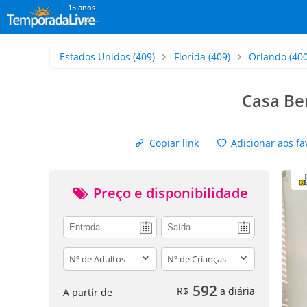
15 anos
Estados Unidos
(409)
Florida
(409)
Orlando
(400
Casa Be
Copiar link
Adicionar aos fa
Preço e disponibilidade
adults
children
592
R$
a diária
A partir de