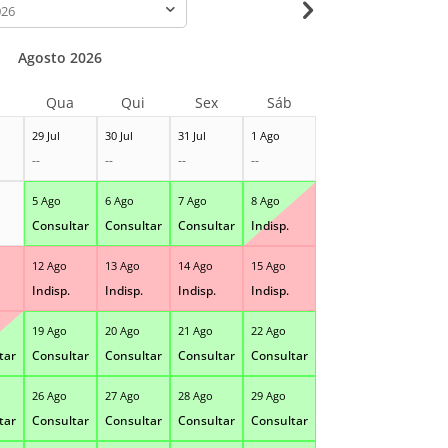
-
Agosto 2026
Qua
Qui
Sex
Sáb
29 Jul
30 Jul
31 Jul
1 Ago
--
--
--
--
5 Ago
6 Ago
7 Ago
8 Ago
Consultar
Consultar
Consultar
Indisp.
12 Ago
13 Ago
14 Ago
15 Ago
Indisp.
Indisp.
Indisp.
Indisp.
19 Ago
20 Ago
21 Ago
22 Ago
tar
Consultar
Consultar
Consultar
Consultar
26 Ago
27 Ago
28 Ago
29 Ago
tar
Consultar
Consultar
Consultar
Consultar