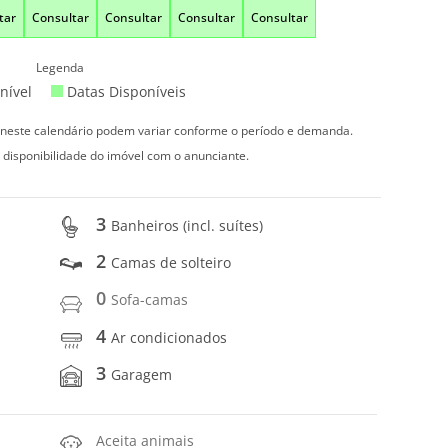
tar
Consultar
Consultar
Consultar
Consultar
Legenda
nível
Datas Disponíveis
s neste calendário podem variar conforme o período e demanda.
 disponibilidade do imóvel com o anunciante.
3
Banheiros (incl. suítes)
2
Camas de solteiro
0
Sofa-camas
4
Ar condicionados
3
Garagem
Aceita animais