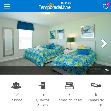
15 anos
0
Next
1/56
12
5
3
6
Pessoas
Quartos
Camas de casal
Camas de
solteiro
2
Suítes