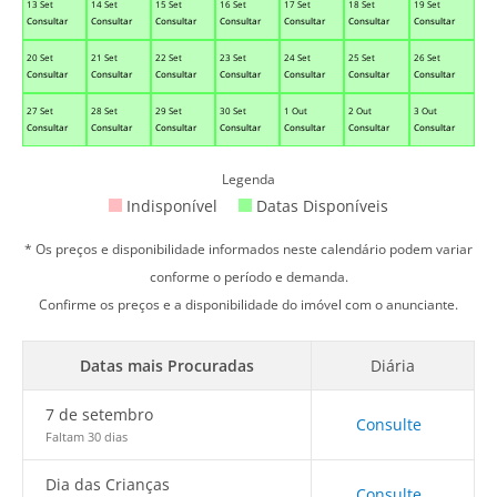
13 Set
14 Set
15 Set
16 Set
17 Set
18 Set
19 Set
Consultar
Consultar
Consultar
Consultar
Consultar
Consultar
Consultar
20 Set
21 Set
22 Set
23 Set
24 Set
25 Set
26 Set
Consultar
Consultar
Consultar
Consultar
Consultar
Consultar
Consultar
27 Set
28 Set
29 Set
30 Set
1 Out
2 Out
3 Out
Consultar
Consultar
Consultar
Consultar
Consultar
Consultar
Consultar
Legenda
Indisponível
Datas Disponíveis
* Os preços e disponibilidade informados neste calendário podem variar
conforme o período e demanda.
Confirme os preços e a disponibilidade do imóvel com o anunciante.
Datas mais Procuradas
Diária
7 de setembro
Consulte
Faltam 30 dias
Dia das Crianças
Consulte