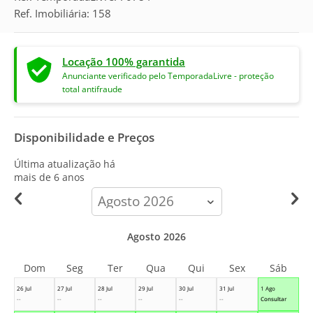
Ref. Imobiliária: 158
Locação 100% garantida
Anunciante verificado pelo TemporadaLivre - proteção
total antifraude
Disponibilidade e Preços
Última atualização há
mais de 6 anos
calendar-
month
Agosto 2026
Dom
Seg
Ter
Qua
Qui
Sex
Sáb
26 Jul
27 Jul
28 Jul
29 Jul
30 Jul
31 Jul
1 Ago
--
--
--
--
--
--
Consultar