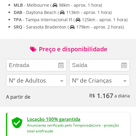
MLB
- Melbourne
(
98km - aprox. 1 hora)
DAB
- Daytona Beach
(
113km - aprox. 1 hora)
TPA
- Tampa Internacional Fl
(
125km - aprox. 1 hora)
SRQ
- Sarasota Bradenton
(
179km - aprox. 2 horas)
Preço e disponibilidade
adults
children
1.167
R$
a diária
A partir de
Locação 100% garantida
Anunciante verificado pelo TemporadaLivre - proteção
total antifraude