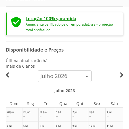
Locação 100% garantida
Anunciante verificado pelo TemporadaLivre - proteção
total antifraude
Disponibilidade e Preços
Última atualização há
mais de 6 anos
calendar-
month
Julho 2026
Dom
Seg
Ter
Qua
Qui
Sex
Sáb
28 Jun
29 Jun
30 Jun
1 Jul
2 Jul
3 Jul
4 Jul
--
--
--
--
--
--
--
5 Jul
6 Jul
7 Jul
8 Jul
9 Jul
10 Jul
11 Jul