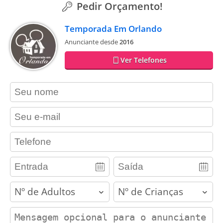
Pedir Orçamento!
Temporada Em Orlando
Anunciante desde
2016
Ver Telefones
contact_name
contact_email
contact_phone
adults
children
contact_message