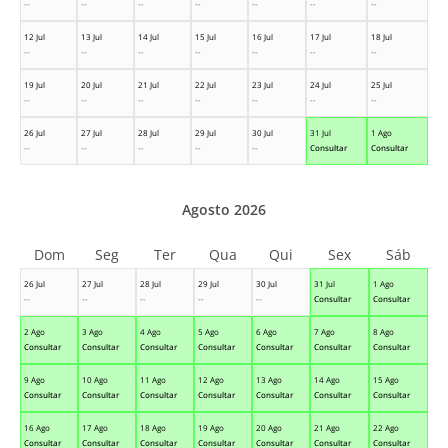
--
--
--
--
--
--
--
12 Jul
13 Jul
14 Jul
15 Jul
16 Jul
17 Jul
18 Jul
--
--
--
--
--
--
--
19 Jul
20 Jul
21 Jul
22 Jul
23 Jul
24 Jul
25 Jul
--
--
--
--
--
--
--
26 Jul
27 Jul
28 Jul
29 Jul
30 Jul
31 Jul
1 Ago
--
--
--
--
--
Consultar
Consultar
Agosto 2026
Dom
Seg
Ter
Qua
Qui
Sex
Sáb
26 Jul
27 Jul
28 Jul
29 Jul
30 Jul
31 Jul
1 Ago
--
--
--
--
--
Consultar
Consultar
2 Ago
3 Ago
4 Ago
5 Ago
6 Ago
7 Ago
8 Ago
Consultar
Consultar
Consultar
Consultar
Consultar
Consultar
Consultar
9 Ago
10 Ago
11 Ago
12 Ago
13 Ago
14 Ago
15 Ago
Consultar
Consultar
Consultar
Consultar
Consultar
Consultar
Consultar
16 Ago
17 Ago
18 Ago
19 Ago
20 Ago
21 Ago
22 Ago
Consultar
Consultar
Consultar
Consultar
Consultar
Consultar
Consultar