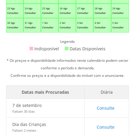
23 Ago
24 Ago
25 Ago
26 Ago
27 Ago
28 Ago
29 Ago
Consultar
Consultar
Consultar
Consultar
Consultar
Consultar
Consultar
30 Ago
31 Ago
1 Set
2 Set
3 Set
4 Set
5 Set
Consultar
Consultar
Consultar
Consultar
Consultar
Consultar
Consultar
Legenda
Indisponível
Datas Disponíveis
* Os preços e disponibilidade informados neste calendário podem variar
conforme o período e demanda.
Confirme os preços e a disponibilidade do imóvel com o anunciante.
Datas mais Procuradas
Diária
7 de setembro
Consulte
Faltam 30 dias
Dia das Crianças
Consulte
Faltam 2 meses