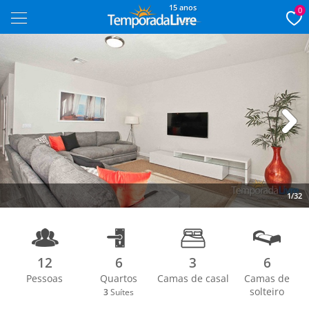
15 anos
0
Next
1/32
12
6
3
6
Pessoas
Quartos
Camas de casal
Camas de
solteiro
3
Suítes