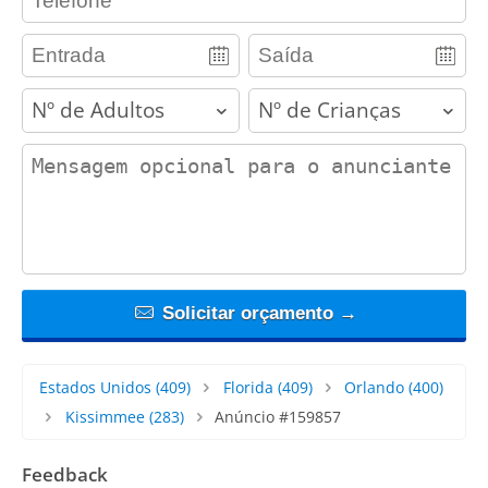
adults
children
contact_message
Solicitar orçamento →
Estados Unidos
(409)
Florida
(409)
Orlando
(400)
Kissimmee
(283)
Anúncio #159857
Feedback