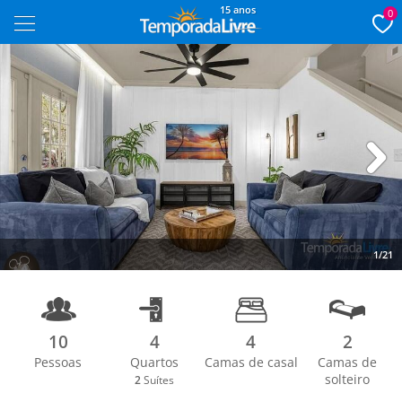
15 anos
0
Next
1/21
10
4
4
2
Pessoas
Quartos
Camas de casal
Camas de
solteiro
2
Suítes