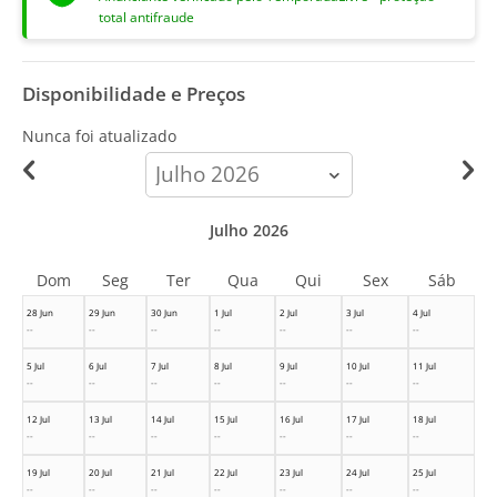
total antifraude
Disponibilidade e Preços
Nunca foi atualizado
calendar-
month
Julho 2026
Dom
Seg
Ter
Qua
Qui
Sex
Sáb
28 Jun
29 Jun
30 Jun
1 Jul
2 Jul
3 Jul
4 Jul
--
--
--
--
--
--
--
5 Jul
6 Jul
7 Jul
8 Jul
9 Jul
10 Jul
11 Jul
--
--
--
--
--
--
--
12 Jul
13 Jul
14 Jul
15 Jul
16 Jul
17 Jul
18 Jul
--
--
--
--
--
--
--
19 Jul
20 Jul
21 Jul
22 Jul
23 Jul
24 Jul
25 Jul
--
--
--
--
--
--
--