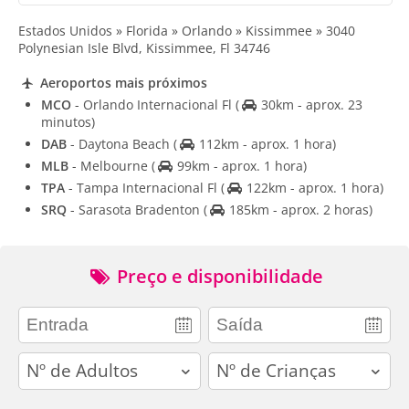
Estados Unidos » Florida » Orlando » Kissimmee » 3040
Polynesian Isle Blvd, Kissimmee, Fl 34746
Aeroportos mais próximos
MCO
- Orlando Internacional Fl
(
30km - aprox. 23
minutos)
DAB
- Daytona Beach
(
112km - aprox. 1 hora)
MLB
- Melbourne
(
99km - aprox. 1 hora)
TPA
- Tampa Internacional Fl
(
122km - aprox. 1 hora)
SRQ
- Sarasota Bradenton
(
185km - aprox. 2 horas)
Preço e disponibilidade
adults
children