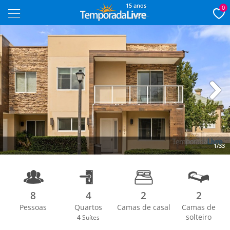
15 anos
0
Next
1/33
8
4
2
2
Pessoas
Quartos
Camas de casal
Camas de
solteiro
4
Suítes