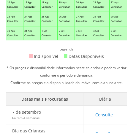
16 Ago
17 Ago
18 Ago
19 Ago
20 Ago
21 Ago
22 Ago
Consultar
Consultar
Consultar
Consultar
Consultar
Consultar
Consultar
23 Ago
24 Ago
25 Ago
26 Ago
27 Ago
28 Ago
29 Ago
Consultar
Consultar
Consultar
Consultar
Consultar
Consultar
Consultar
30 Ago
31 Ago
1 Set
2 Set
3 Set
4 Set
5 Set
Consultar
Consultar
Consultar
Consultar
Consultar
Consultar
Consultar
Legenda
Indisponível
Datas Disponíveis
* Os preços e disponibilidade informados neste calendário podem variar
conforme o período e demanda.
Confirme os preços e a disponibilidade do imóvel com o anunciante.
Datas mais Procuradas
Diária
7 de setembro
Consulte
Faltam 4 semanas
Dia das Crianças