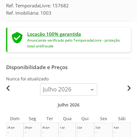
Ref. TemporadaLivre: 157682
Ref. Imobiliária: 1003
Locação 100% garantida
Anunciante verificado pelo TemporadaLivre - proteção
total antifraude
Disponibilidade e Preços
Nunca foi atualizado
calendar-
month
Julho 2026
Dom
Seg
Ter
Qua
Qui
Sex
Sáb
28 Jun
29 Jun
30 Jun
1 Jul
2 Jul
3 Jul
4 Jul
--
--
--
--
--
--
--