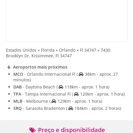
Estados Unidos » Florida » Orlando » Fl 34747 » 7430
Brooklyn Dr, Kissimmee, Fl 34747
Aeroportos mais próximos
MCO
- Orlando Internacional Fl
(
38km - aprox. 27
minutos)
DAB
- Daytona Beach
(
118km - aprox. 1 hora)
TPA
- Tampa Internacional Fl
(
120km - aprox. 1 hora)
MLB
- Melbourne
(
129km - aprox. 1 hora)
SRQ
- Sarasota Bradenton
(
184km - aprox. 2 horas)
Preço e disponibilidade