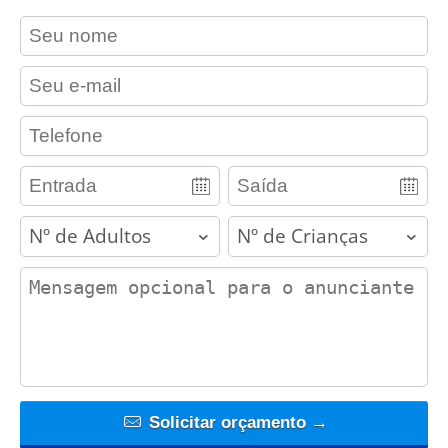
contact_name
contact_email
contact_phone
adults
children
contact_message
Solicitar orçamento →