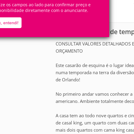
20+
9
Pessoas
Quartos
lize os campos ao lado para confirmar preço e
ponibilidade diretamente com o anunciante.
0
Suítes
, entendi!
Casa para aluguel de te
scrição
CONSULTAR VALORES DETALHADOS E 
ORÇAMENTO
Este casarão de esquina é o lugar idea
numa temporada na terra da diversão!
de Orlando!
No primeiro andar vamos conhecer a sa
americano. Ambiente totalmente decor
A casa tem ao todo nove quartos e ci
de casal king, um quarto com duas ca
mais dois quartos com cama king casa