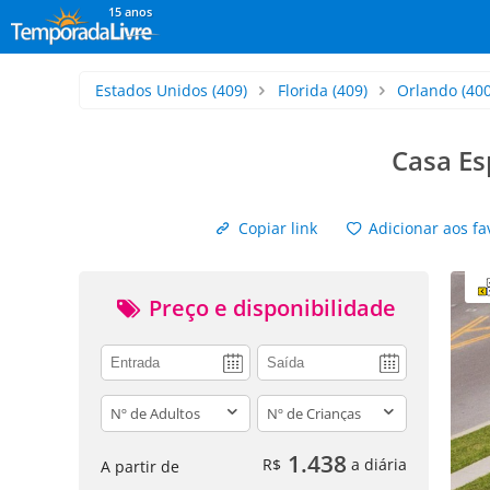
15 anos
Estados Unidos
(409)
Florida
(409)
Orlando
(400
Casa E
Copiar link
Adicionar aos fa
Preço e disponibilidade
adults
children
1.438
R$
a diária
A partir de