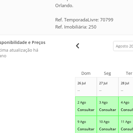
Orlando.
Ref. TemporadaLivre: 70799
Ref. Imobiliária: 250
sponibilidade e Preços
calendar
month
tima atualização há
ano
Dom
Seg
Ter
26 Jul
27 Jul
28 Jul
--
--
--
2 Ago
3 Ago
4 Ago
Consultar
Consultar
Consul
9 Ago
10 Ago
11 Ago
Consultar
Consultar
Consul