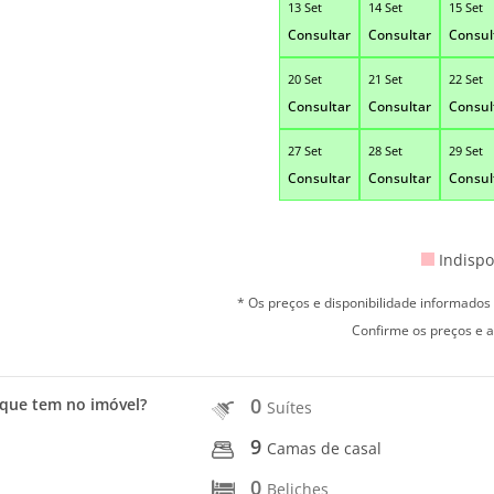
13 Set
14 Set
15 Set
Consultar
Consultar
Consul
20 Set
21 Set
22 Set
Consultar
Consultar
Consul
27 Set
28 Set
29 Set
Consultar
Consultar
Consul
Indispo
* Os preços e disponibilidade informado
Confirme os preços e a
0
que tem no imóvel?
Suítes
9
Camas de casal
0
Beliches