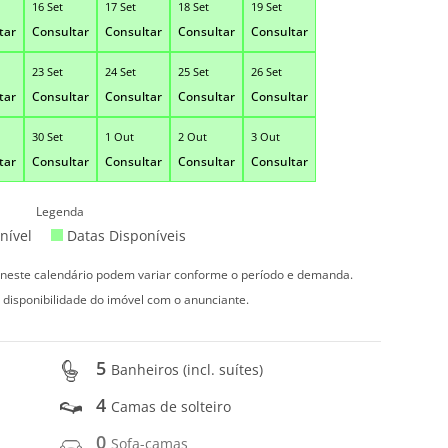
16 Set
17 Set
18 Set
19 Set
tar
Consultar
Consultar
Consultar
Consultar
23 Set
24 Set
25 Set
26 Set
tar
Consultar
Consultar
Consultar
Consultar
30 Set
1 Out
2 Out
3 Out
tar
Consultar
Consultar
Consultar
Consultar
Legenda
nível
Datas Disponíveis
s neste calendário podem variar conforme o período e demanda.
 disponibilidade do imóvel com o anunciante.
5
Banheiros (incl. suítes)
4
Camas de solteiro
0
Sofa-camas