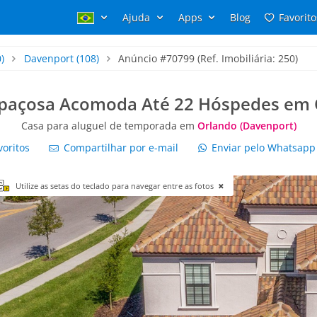
Ajuda
Apps
Blog
Favorito
)
Davenport
(108)
Anúncio #70799 (Ref. Imobiliária: 250)
spaçosa Acomoda Até 22 Hóspedes em 
Casa para aluguel de temporada em
Orlando (Davenport)
voritos
Compartilhar por e-mail
Enviar pelo Whatsap
Utilize as setas do teclado para navegar entre as fotos