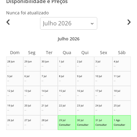
Disponibilidade e Preços
Nunca foi atualizado
calendar-
month
Julho 2026
Dom
Seg
Ter
Qua
Qui
Sex
Sáb
28 Jun
29 Jun
30 Jun
1 Jul
2 Jul
3 Jul
4 Jul
--
--
--
--
--
--
--
5 Jul
6 Jul
7 Jul
8 Jul
9 Jul
10 Jul
11 Jul
--
--
--
--
--
--
--
12 Jul
13 Jul
14 Jul
15 Jul
16 Jul
17 Jul
18 Jul
--
--
--
--
--
--
--
19 Jul
20 Jul
21 Jul
22 Jul
23 Jul
24 Jul
25 Jul
--
--
--
--
--
--
--
26 Jul
27 Jul
28 Jul
29 Jul
30 Jul
31 Jul
1 Ago
--
--
--
Consultar
Consultar
Consultar
Consultar