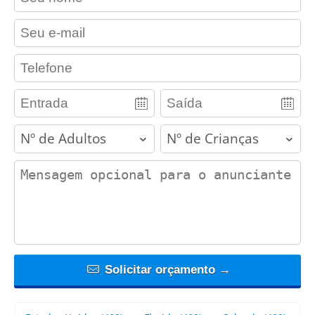
contact_email
contact_phone
adults
children
contact_message
Solicitar orçamento →