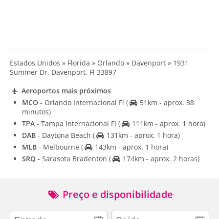
Estados Unidos » Florida » Orlando » Davenport » 1931
Summer Dr, Davenport, Fl 33897
Aeroportos mais próximos
MCO
- Orlando Internacional Fl
(
51km - aprox. 38
minutos)
TPA
- Tampa Internacional Fl
(
111km - aprox. 1 hora)
DAB
- Daytona Beach
(
131km - aprox. 1 hora)
MLB
- Melbourne
(
143km - aprox. 1 hora)
SRQ
- Sarasota Bradenton
(
174km - aprox. 2 horas)
Preço e disponibilidade