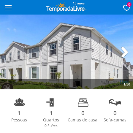
15 anos
0
Next
1/30
1
1
0
0
Pessoas
Quartos
Camas de casal
Sofa-camas
0
Suítes