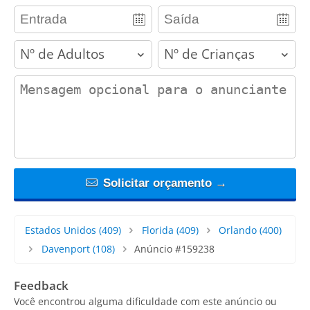
adults
children
contact_message
Solicitar orçamento →
Estados Unidos
(409)
Florida
(409)
Orlando
(400)
Davenport
(108)
Anúncio #159238
Feedback
Você encontrou alguma dificuldade com este anúncio ou