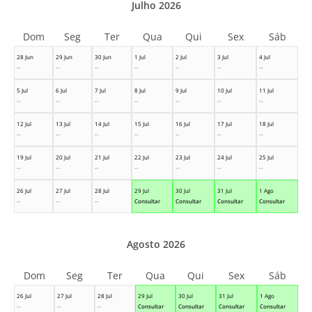
Julho 2026
Dom
Seg
Ter
Qua
Qui
Sex
Sáb
28 Jun
29 Jun
30 Jun
1 Jul
2 Jul
3 Jul
4 Jul
--
--
--
--
--
--
--
5 Jul
6 Jul
7 Jul
8 Jul
9 Jul
10 Jul
11 Jul
--
--
--
--
--
--
--
12 Jul
13 Jul
14 Jul
15 Jul
16 Jul
17 Jul
18 Jul
--
--
--
--
--
--
--
19 Jul
20 Jul
21 Jul
22 Jul
23 Jul
24 Jul
25 Jul
--
--
--
--
--
--
--
26 Jul
27 Jul
28 Jul
29 Jul
30 Jul
31 Jul
1 Ago
--
--
--
Consultar
Consultar
Consultar
Consultar
Agosto 2026
Dom
Seg
Ter
Qua
Qui
Sex
Sáb
26 Jul
27 Jul
28 Jul
29 Jul
30 Jul
31 Jul
1 Ago
--
--
--
Consultar
Consultar
Consultar
Consultar