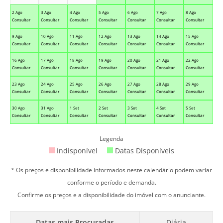
2 Ago
3 Ago
4 Ago
5 Ago
6 Ago
7 Ago
8 Ago
Consultar
Consultar
Consultar
Consultar
Consultar
Consultar
Consultar
9 Ago
10 Ago
11 Ago
12 Ago
13 Ago
14 Ago
15 Ago
Consultar
Consultar
Consultar
Consultar
Consultar
Consultar
Consultar
16 Ago
17 Ago
18 Ago
19 Ago
20 Ago
21 Ago
22 Ago
Consultar
Consultar
Consultar
Consultar
Consultar
Consultar
Consultar
23 Ago
24 Ago
25 Ago
26 Ago
27 Ago
28 Ago
29 Ago
Consultar
Consultar
Consultar
Consultar
Consultar
Consultar
Consultar
30 Ago
31 Ago
1 Set
2 Set
3 Set
4 Set
5 Set
Consultar
Consultar
Consultar
Consultar
Consultar
Consultar
Consultar
Legenda
Indisponível
Datas Disponíveis
* Os preços e disponibilidade informados neste calendário podem variar
conforme o período e demanda.
Confirme os preços e a disponibilidade do imóvel com o anunciante.
Datas mais Procuradas
Diária