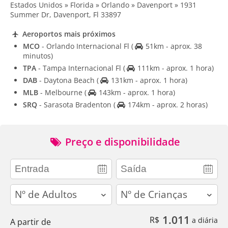
Estados Unidos » Florida » Orlando » Davenport » 1931
Summer Dr, Davenport, Fl 33897
Aeroportos mais próximos
MCO
- Orlando Internacional Fl
(
51km - aprox. 38
minutos)
TPA
- Tampa Internacional Fl
(
111km - aprox. 1 hora)
DAB
- Daytona Beach
(
131km - aprox. 1 hora)
MLB
- Melbourne
(
143km - aprox. 1 hora)
SRQ
- Sarasota Bradenton
(
174km - aprox. 2 horas)
Preço e disponibilidade
adults
children
1.011
R$
a diária
A partir de