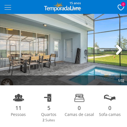
15 anos
0
Next
1/32
11
5
0
0
Pessoas
Quartos
Camas de casal
Sofa-camas
2
Suítes