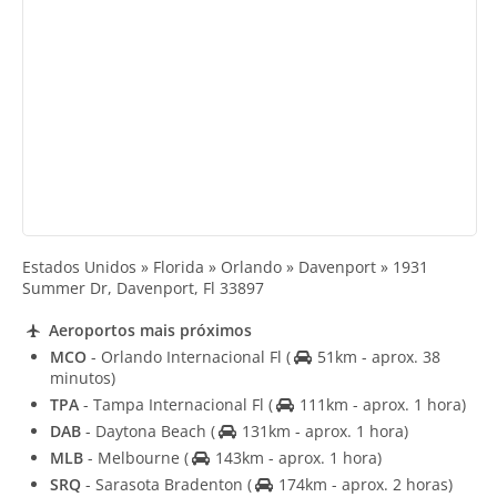
Estados Unidos » Florida » Orlando » Davenport » 1931
Summer Dr, Davenport, Fl 33897
Aeroportos mais próximos
MCO
- Orlando Internacional Fl
(
51km - aprox. 38
minutos)
TPA
- Tampa Internacional Fl
(
111km - aprox. 1 hora)
DAB
- Daytona Beach
(
131km - aprox. 1 hora)
MLB
- Melbourne
(
143km - aprox. 1 hora)
SRQ
- Sarasota Bradenton
(
174km - aprox. 2 horas)