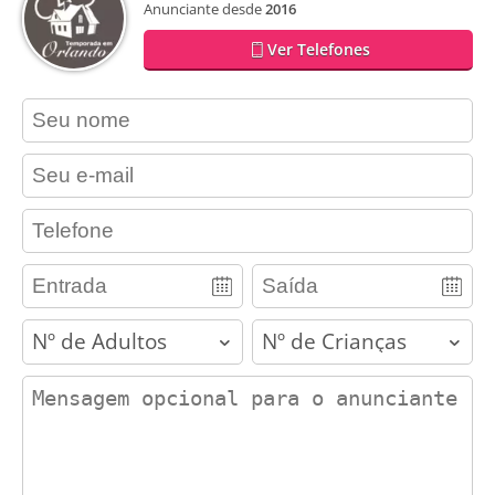
Anunciante desde
2016
Ver Telefones
contact_name
contact_email
contact_phone
adults
children
contact_message