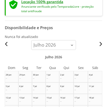
Locação 100% garantida
Anunciante verificado pelo TemporadaLivre - proteção
total antifraude
Disponibilidade e Preços
Nunca foi atualizado
calendar-
month
Julho 2026
Dom
Seg
Ter
Qua
Qui
Sex
Sáb
28 Jun
29 Jun
30 Jun
1 Jul
2 Jul
3 Jul
4 Jul
--
--
--
--
--
--
--
5 Jul
6 Jul
7 Jul
8 Jul
9 Jul
10 Jul
11 Jul
--
--
--
--
--
--
--
12 Jul
13 Jul
14 Jul
15 Jul
16 Jul
17 Jul
18 Jul
--
--
--
--
--
--
--