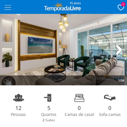
15 anos
0
Next
1/34
12
5
0
0
Pessoas
Quartos
Camas de casal
Sofa-camas
2
Suítes