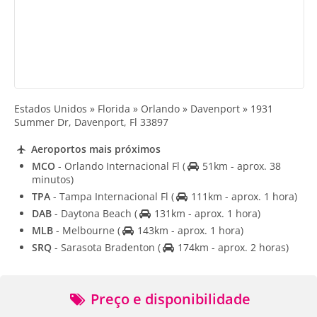
Estados Unidos » Florida » Orlando » Davenport » 1931
Summer Dr, Davenport, Fl 33897
Aeroportos mais próximos
MCO
- Orlando Internacional Fl
(
51km - aprox. 38
minutos)
TPA
- Tampa Internacional Fl
(
111km - aprox. 1 hora)
DAB
- Daytona Beach
(
131km - aprox. 1 hora)
MLB
- Melbourne
(
143km - aprox. 1 hora)
SRQ
- Sarasota Bradenton
(
174km - aprox. 2 horas)
Preço e disponibilidade