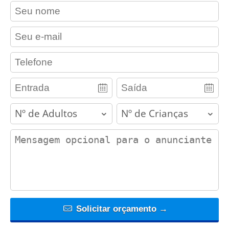
contact_name
contact_email
contact_phone
adults
children
contact_message
Solicitar orçamento →