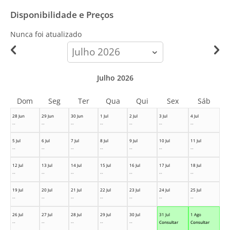
Disponibilidade e Preços
Nunca foi atualizado
calendar-
month
Julho 2026
Dom
Seg
Ter
Qua
Qui
Sex
Sáb
28 Jun
29 Jun
30 Jun
1 Jul
2 Jul
3 Jul
4 Jul
--
--
--
--
--
--
--
5 Jul
6 Jul
7 Jul
8 Jul
9 Jul
10 Jul
11 Jul
--
--
--
--
--
--
--
12 Jul
13 Jul
14 Jul
15 Jul
16 Jul
17 Jul
18 Jul
--
--
--
--
--
--
--
19 Jul
20 Jul
21 Jul
22 Jul
23 Jul
24 Jul
25 Jul
--
--
--
--
--
--
--
26 Jul
27 Jul
28 Jul
29 Jul
30 Jul
31 Jul
1 Ago
--
--
--
--
--
Consultar
Consultar