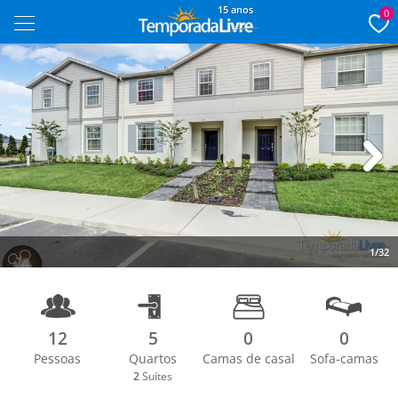
15 anos
0
Next
1/32
12
5
0
0
Pessoas
Quartos
Camas de casal
Sofa-camas
2
Suítes