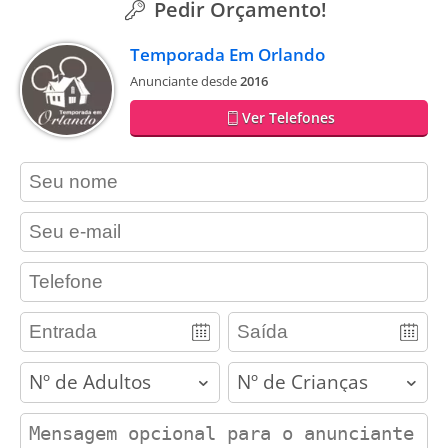
Pedir Orçamento!
Temporada Em Orlando
Anunciante desde
2016
Ver Telefones
contact_name
contact_email
contact_phone
adults
children
contact_message