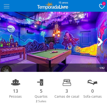
15 anos
0
Next
1/42
13
5
3
0
Pessoas
Quartos
Camas de casal
Sofa-camas
2
Suítes