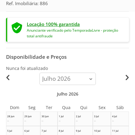
Ref. Imobiliária: 886
Locação 100% garantida
Anunciante verificado pelo TemporadaLivre - proteção
total antifraude
Disponibilidade e Preços
Nunca foi atualizado
calendar-
month
Julho 2026
Dom
Seg
Ter
Qua
Qui
Sex
Sáb
28 Jun
29 Jun
30 Jun
1 Jul
2 Jul
3 Jul
4 Jul
--
--
--
--
--
--
--
5 Jul
6 Jul
7 Jul
8 Jul
9 Jul
10 Jul
11 Jul