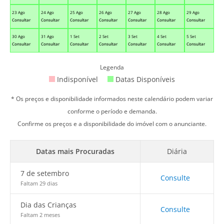
23 Ago
24 Ago
25 Ago
26 Ago
27 Ago
28 Ago
29 Ago
Consultar
Consultar
Consultar
Consultar
Consultar
Consultar
Consultar
30 Ago
31 Ago
1 Set
2 Set
3 Set
4 Set
5 Set
Consultar
Consultar
Consultar
Consultar
Consultar
Consultar
Consultar
Legenda
Indisponível
Datas Disponíveis
* Os preços e disponibilidade informados neste calendário podem variar
conforme o período e demanda.
Confirme os preços e a disponibilidade do imóvel com o anunciante.
Datas mais Procuradas
Diária
7 de setembro
Consulte
Faltam 29 dias
Dia das Crianças
Consulte
Faltam 2 meses